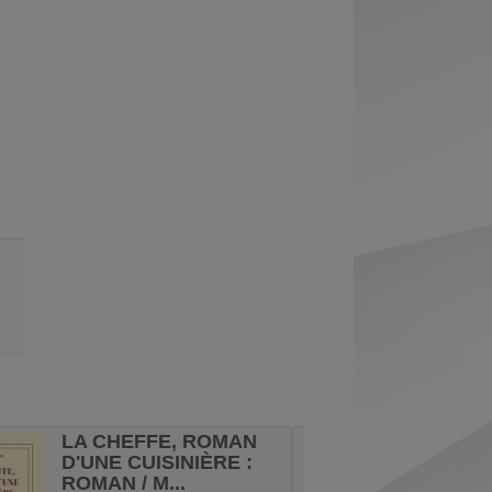
Exports
permanent
Envoyer
(Nouvelle
par
fenêtre)
mail
LA CHEFFE, ROMAN
ÉTOIL
D'UNE CUISINIÈRE :
/ SIM
ROMAN / M...
GREG