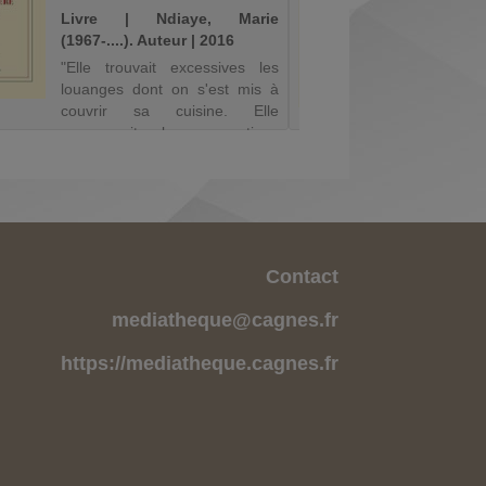
Livre | Ndiaye, Marie
Livre |
(1967-....). Auteur | 2016
(1961-...
"Elle trouvait excessives les
Fable mo
louanges dont on s'est mis à
de Prove
couvrir sa cuisine. Elle
à la gast
comprenait les sensations
puisqu'elle s'appliquait à les
faire naître, n'est-ce pas, et
que leur manifestation sur la
figure des convives l'enchan...
Contact
mediatheque@cagnes.fr
https://mediatheque.cagnes.fr