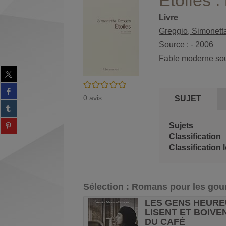
Étoiles 
Livre
Greggio, Simonetta 
Source : - 2006
Fable moderne sous
Partager
sur
/5
Partager
twitter
sur
0
avis
SUJET
(Nouvelle
Partager
facebook
fenêtre)
sur
(Nouvelle
Partager
tumblr
Sujets
fenêtre)
sur
(Nouvelle
Classification
Partager
pinterest
fenêtre)
sur
(Nouvelle
gplus
fenêtre)
(Nouvelle
fenêtre)
Sélection
: Romans pour les go
 DERNIERS
LES GENS HEUR
INS / CHANTAL
LISENT ET BOIVE
ETIER
DU CAFÉ