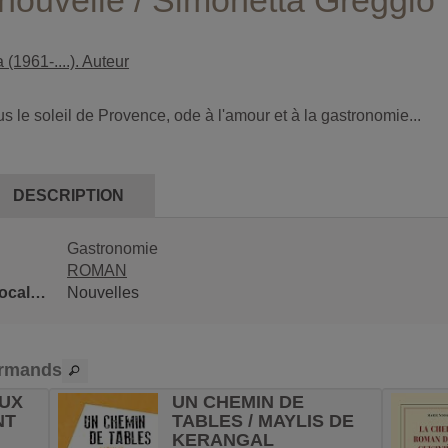
: nouvelle / Simonetta Greggio
(1961-....). Auteur
 le soleil de Provence, ode à l'amour et à la gastronomie...
DESCRIPTION
Gastronomie
ROMAN
Classification locale 1
Nouvelles
urmands
EUX
UN CHEMIN DE
NT
TABLES / MAYLIS DE
KERANGAL