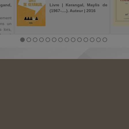
gand,
Livre | Kerangal, Maylis de
(1967-....). Auteur | 2016
uement
ans un
s lors,
le, à
r, qui
tre.
ement.
 s...