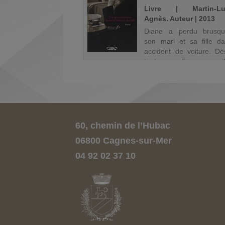
 | Pelletier, Chantal
Livre | Martin-Lu
...). Auteur | 2019
Agnès. Auteur | 2013
2044. La prohibition
Diane a perdu brusq
entaire règne dans
son mari et sa fille d
xagone, mafias du
accident de voiture. Dè
ert et trafics de foie
tout se fige en el
rospèrent, les partisans
l'exception de son coeu
istes de régimes ennemis
continue de bat
ontent dans de violentes
Obstinément.
stations. Pour festoyer,
Douloureusement. Inutil
.
Egarée dans les limbes du
60, chemin de l’Hubac
06800 Cagnes-sur-Mer
04 92 02 37 10