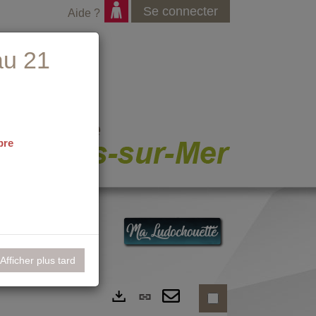
Se connecter
Aide ?
au 21
bre
nementiel
Afficher plus tard
Lien