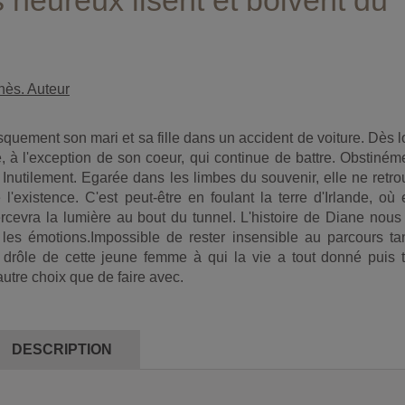
 heureux lisent et boivent du
nès. Auteur
quement son mari et sa fille dans un accident de voiture. Dès l
le, à l'exception de son coeur, qui continue de battre. Obstiném
nutilement. Egarée dans les limbes du souvenir, elle ne retr
l'existence. C'est peut-être en foulant la terre d'Irlande, où 
percevra la lumière au bout du tunnel. L'histoire de Diane nous 
 les émotions.Impossible de rester insensible au parcours tan
t drôle de cette jeune femme à qui la vie a tout donné puis t
'autre choix que de faire avec.
DESCRIPTION