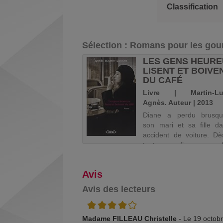
fenêtre)
Classification
(Nouvelle
fenêtre)
Sélection
: Romans pour les go
 DERNIERS
LES GENS HEUR
INS / CHANTAL
LISENT ET BOIVE
ETIER
DU CAFÉ
 | Pelletier, Chantal
Livre | Martin-Lu
...). Auteur | 2019
Agnès. Auteur | 2013
2044. La prohibition
Diane a perdu brusq
entaire règne dans
son mari et sa fille d
xagone, mafias du
accident de voiture. Dè
ert et trafics de foie
tout se fige en el
rospèrent, les partisans
l'exception de son coeu
istes de régimes ennemis
continue de bat
Avis
ontent dans de violentes
Obstinément.
stations. Pour festoyer,
Douloureusement. Inutil
Avis des lecteurs
.
Egarée dans les limbes du
4/5
Madame FILLEAU Christelle
- Le 19 octob