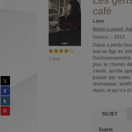
Les gens
café
Livre
Martin-Lugand, Ag
Source : - 2013
Diane a perdu brus
4/5
tout se fige en el
Douloureusement. I
1
avis
plus le chemin de 
s'exile, qu'elle a
passer par toutes
Partager
dramatique, tantô
sur
Partager
repris, et qui n'a d
twitter
sur
(Nouvelle
Partager
facebook
fenêtre)
sur
(Nouvelle
Partager
tumblr
fenêtre)
SUJET
sur
(Nouvelle
Partager
pinterest
fenêtre)
sur
(Nouvelle
Sujets
gplus