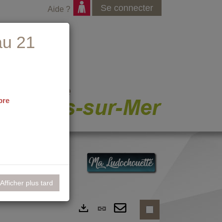
Se connecter
Aide ?
au 21
bre
nementiel
Afficher plus tard
Lien