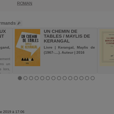
ROMAN
urmands
EUX
UN CHEMIN DE
NT
TABLES / MAYLIS DE
KERANGAL
gand,
Livre | Kerangal, Maylis de
(1967-....). Auteur | 2016
uement
ans un
s lors,
le, à
r, qui
tre.
ement.
 s...
re 2019 à 17:06