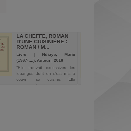
LA CHEFFE, ROMAN
ÉTOIL
D'UNE CUISINIÈRE :
/ SIM
ROMAN / M...
GREG
Livre | Ndiaye, Marie
Livre |
(1967-....). Auteur | 2016
(1961-...
"Elle trouvait excessives les
Fable mo
louanges dont on s'est mis à
de Prove
couvrir sa cuisine. Elle
à la gast
comprenait les sensations
puisqu'elle s'appliquait à les
faire naître, n'est-ce pas, et
que leur manifestation sur la
figure des convives l'enchan...