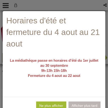
Aller
Aller
Aller
Aide ?
Horaires d'été et
au
au
à
menu
contenu
la
recherche
fermeture du 4 aout au 21
aout
La médiathèque passe en horaires d'été du 1er juillet
au 30 septembre
recherche avancée
Vous êtes ici :
accueil
/
Détail du
9h-13h 15h-18h
document
Fermeture du 4 aout au 22 aout
Ma première
Lie
per
Ne plus afficher
Afficher plus tard
En