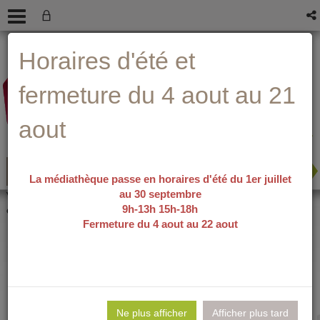
Aller
Aller
Aller
Aide ?
Horaires d'été et
au
au
à
menu
contenu
la
recherche
fermeture du 4 aout au 21
aout
La médiathèque passe en horaires d'été du 1er juillet
au 30 septembre
recherche avancée
Vous êtes ici :
accueil
/
Détail du
9h-13h 15h-18h
document
Fermeture du 4 aout au 22 aout
Ma première
Lie
per
Ne plus afficher
Afficher plus tard
En