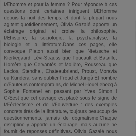
lÆhomme et pour la femme ? Pour répondre à ces
questions dont certaines intriguent lÆHomme
depuis la nuit des temps, et dont la plupart nous
agitent quotidiennement, Olivia Gazalé apporte un
éclairage original et croise la philosophie,
lÆhistoire, la sociologie, la psychanalyse, la
biologie et la littérature.Dans ces pages, elle
convoque Platon aussi bien que Nietzsche et
Kierkegaard, Lévi-Strauss que Foucault et Bataille,
Homère que Cervantès et Molière, Rousseau que
Laclos, Stendhal, Chateaubriand, Proust, Moravia
ou Kundera, sans oublier Freud et Jungà Et nombre
dÆauteurs contemporains, de Michel Houellebecq à
Sophie Fontanel en passant par Yves Simon !
CÆest que cet ouvrage est placé sous le signe de
lÆéclectisme et de lÆouverture : des exemples
concrets tirés de la littérature, toujours beaucoup de
questionnements, jamais de dogmatisme.Chaque
discipline y apporte un éclairage, mais aucune ne
fournit de réponses définitives. Olivia Gazalé nous