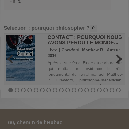
Philo.
Sélection
: pourquoi philosopher ?
CONTACT : POURQUOI NOUS
AVONS PERDU LE MONDE,...
r
Livre | Crawford, Matthew B.. Auteur |
2016
s
Après le succès d' Eloge du carburateur,
i
qui mettait en évidence le rôle
s
fondamental du travail manuel, Matthew
e
B. Crawford, philosophe-mécanicien,
e
s'interroge sur la fragmentation de notre
.
vie mentale. Ombres errantes dans la
cav...
60, chemin de l’Hubac