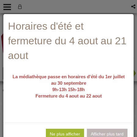
Aller
Aller
Aller
Aide ?
Horaires d'été et
au
au
à
menu
contenu
la
recherche
fermeture du 4 aout au 21
aout
La médiathèque passe en horaires d'été du 1er juillet
au 30 septembre
recherche avancée
Vous êtes ici :
accueil
/
Détail du
9h-13h 15h-18h
document
Fermeture du 4 aout au 22 aout
Je t'aime à la
Lie
per
Ne plus afficher
Afficher plus tard
En