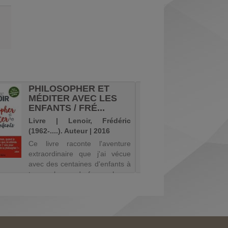
PHILOSOPHER ET
JE T'A
MÉDITER AVEC LES
: QUA
ENFANTS / FRÉ...
PHILO
Livre | Lenoir, Frédéric
Livre | G
(1962-....). Auteur | 2016
2012
Ce livre raconte l'aventure
QuÆes
extraordinaire que j'ai vécue
amoure
avec des centaines d'enfants à
biologi
travers le monde francophone,
pour l
de Paris à Montréal, en
lÆamour
passant par Molenbeek,
QuÆest
Abidjan, Pézenas, Genève,
foudre 
Mouans-Sartoux, la Corse et la
lÆamour 
Guadelo...
la morale