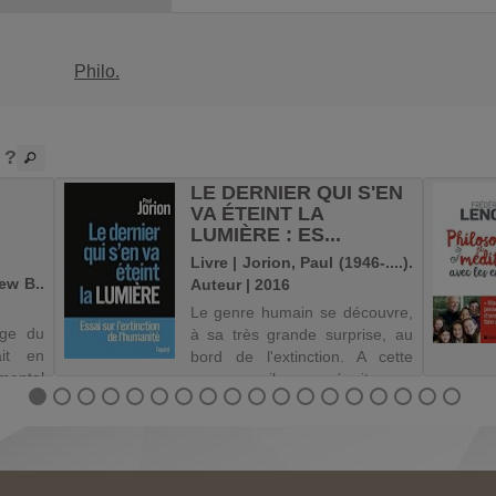
Philo.
 ?
LE DERNIER QUI S'EN
VA ÉTEINT LA
LUMIÈRE : ES...
Livre | Jorion, Paul (1946-....).
ew B..
Auteur | 2016
Le genre humain se découvre,
oge du
à sa très grande surprise, au
ait en
bord de l'extinction. A cette
mental
menace, il ne réagit que
hew B.
mollement, en tentant de
ophe-
manière dérisoire de dégager
 sur la
un bénéfice commercial de
re vie
toute tentative de
antes
réponse.Sommes-no...