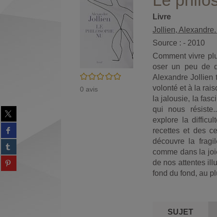
Le philo
Livre
Jollien, Alexandre.
Source : - 2010
Comment vivre plu
oser un peu de d
/5
Alexandre Jollien 
volonté et à la rai
0
avis
la jalousie, la fasc
qui nous résiste
Partager
explore la difficu
sur
Partager
twitter
recettes et des c
sur
(Nouvelle
découvre la frag
Partager
facebook
fenêtre)
comme dans la joie,
sur
(Nouvelle
Partager
de nos attentes il
tumblr
fenêtre)
sur
(Nouvelle
fond du fond, au pl
Partager
pinterest
fenêtre)
sur
(Nouvelle
gplus
fenêtre)
(Nouvelle
SUJET
fenêtre)