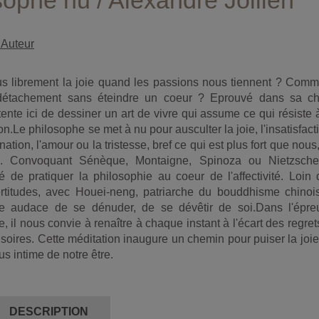
sophe nu / Alexandre Jollien
 Auteur
s librement la joie quand les passions nous tiennent ? Comm
étachement sans éteindre un coeur ? Eprouvé dans sa cha
tente ici de dessiner un art de vivre qui assume ce qui résiste 
son.Le philosophe se met à nu pour ausculter la joie, l'insatisfact
ination, l'amour ou la tristesse, bref ce qui est plus fort que nous
... Convoquant Sénèque, Montaigne, Spinoza ou Nietzsche,
lté de pratiquer la philosophie au coeur de l'affectivité. Loin
ertitudes, avec Houei-neng, patriarche du bouddhisme chinois,
ile audace de se dénuder, de se dévêtir de soi.Dans l'épre
 il nous convie à renaître à chaque instant à l'écart des regret
lusoires. Cette méditation inaugure un chemin pour puiser la joi
us intime de notre être.
DESCRIPTION