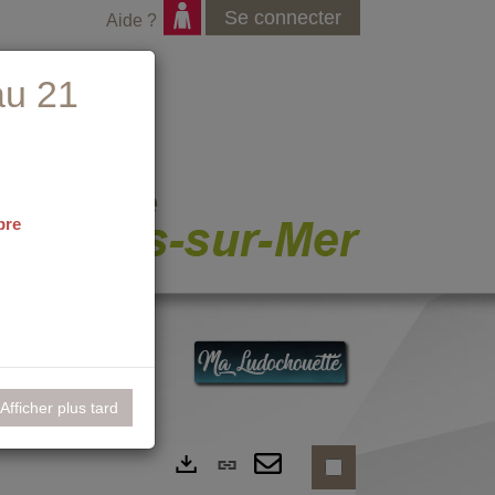
Se connecter
Aide ?
au 21
bre
nementiel
Afficher plus tard
Lien