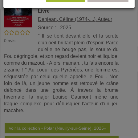
Denjean
(No
pa
fenê
Livre
ma
Denjean, Céline (1974-....). Auteur
Source : - 2025
/5
" Il se tient devant elle et la scrute
0
avis
d'un oeil brillant plein d'espoir. Parce
qu'elle ne bouge pas, le sourire du
Fou dégringole, et son regard devient noir et liquide,
comme du mazout. - Alors, maman... tu fais encore la
zizanie ! " Au coeur des Pyrénées, une femme est
séquestrée par celui qu'elle appelle le Fou . Non
loin de là, un jeune homme est retrouvé le crâne
défoncé dans une grotte. À travers la brume
hivernale, la major Louise Caumont mène une
traque complexe pour débusquer l'acteur d'un jeu
macabre.
Voir la collection «Polar (Neuilly-sur-Seine), 2025»