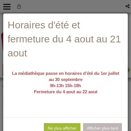
Aller
Aller
Aller
Aide ?
Horaires d'été et
au
au
à
menu
contenu
la
recherche
fermeture du 4 aout au 21
aout
La médiathèque passe en horaires d'été du 1er juillet
au 30 septembre
recherche avancée
Vous êtes ici :
accueil
/
Détail du
9h-13h 15h-18h
document
Fermeture du 4 aout au 22 aout
La mue / Céline
Lie
per
Ne plus afficher
Afficher plus tard
En