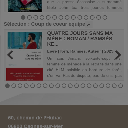
e
que la presse écossaise a surnommé
t
Bible John tua trois jeunes femmes
s
rencontrées dans une discothèque de
t
Glasgow et disparut. En 1983, Noah
Sélection
: Coup de coeur équipe
Scott ...
QUATRE JOURS SANS MA
MÈRE : ROMAN / RAMSÈS
KE...
-
Livre | Kefi, Ramsès. Auteur | 2025
Un soir, Amani, soixante-sept ans,
.
femme de ménage à la retraite dans une
n
cité HLM paisible en bordure de forêt,
r
s'en va. Pas de dispute, pas de cris, pas
,
de valise non plus. Juste une casserole
e
de pâtes piquantes laissée sur la c...
u
60, chemin de l’Hubac
06800 Cagnes-sur-Mer