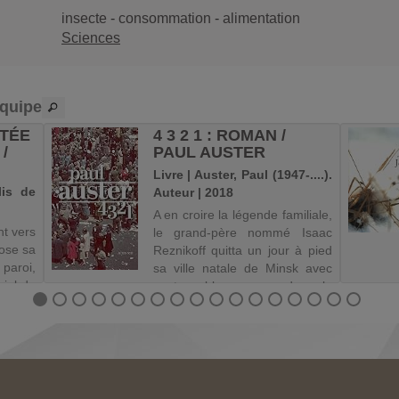
insecte
-
consommation
-
alimentation
Sciences
équipe
RTÉE
4 3 2 1 : ROMAN /
/
PAUL AUSTER
Livre | Auster, Paul (1947-....).
lis de
Auteur | 2018
A en croire la légende familiale,
nt vers
le grand-père nommé Isaac
pose sa
Reznikoff quitta un jour à pied
paroi,
sa ville natale de Minsk avec
cial de
cent roubles cousus dans la
n de la
doublure de sa veste, passa
e. Elle
Varsovie puis Berlin, atteignit
garde :
Hambourg et s'embarq...