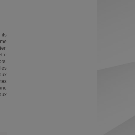
Exports
permanent
Envoyer
(Nouvelle
par
fenêtre)
mail
ils
mme
ien
tre
ors,
les
 aux
tes
 une
 aux