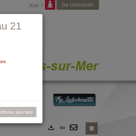
Se connecter
Aide ?
au 21
bre
nementiel
Afficher plus tard
Lien