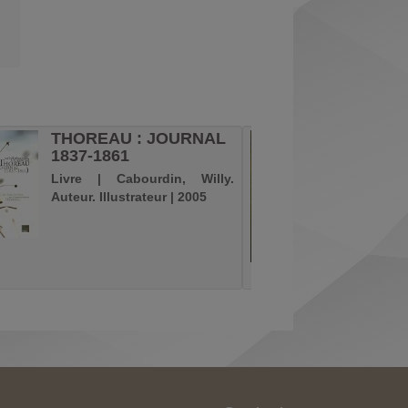
THOREAU : JOURNAL
L'ABYS
1837-1861
RELAT
EXTRA
Livre | Cabourdin, Willy.
VOYA..
Auteur. Illustrateur | 2005
Livre
Christop
| 1997
Série
L' Abyssi
A l'origi
historiqu
Soleil, 
avec le p
mythi
souvera