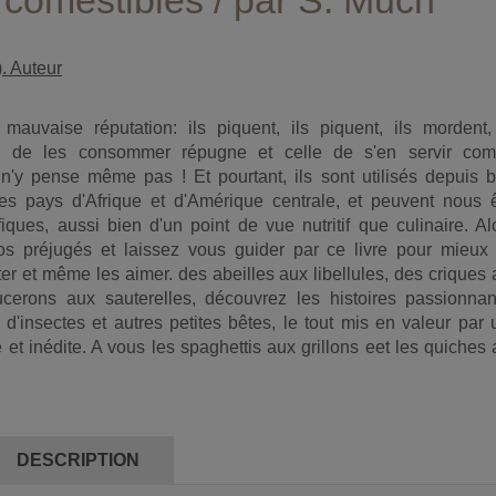
 comestibles / par S. Much
). Auteur
mauvaise réputation: ils piquent, ils piquent, ils mordent, 
idée de les consommer répugne et celle de s'en servir co
n'y pense même pas ! Et pourtant, ils sont utilisés depuis b
es pays d'Afrique et d'Amérique centrale, et peuvent nous ê
ques, aussi bien d'un point de vue nutritif que culinaire. Al
os préjugés et laissez vous guider par ce livre pour mieux 
ter et même les aimer. des abeilles aux libellules, des criques
ucerons aux sauterelles, découvrez les histoires passionnan
d'insectes et autres petites bêtes, le tout mis en valeur par
 et inédite. A vous les spaghettis aux grillons eet les quiches
DESCRIPTION