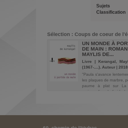
Sujets
Classification
Sélection
: Coups de coeur de l'
AME : ROMAN /
UN MONDE À PO
SHIMAZAKI
DE MAIN : ROMAN 
MAYLIS DE...
e | Shimazaki, Aki
Livre | Kerangal, May
...). Auteur | 2007
(1967-....). Auteur | 2018
"Paula s'avance lenteme
ds des secrets
, 3
les plaques de marbre, 
u tremblement de terre
paume à plat sur La 
23, qui a dévasté la
mais au lieu du froid gla
 du Kanto et entraîné
la pierre, c'est le grai
e cent quarante mille
peinture qu'elle éprouv
 la Coréenne Yonhi Kim
s'approche tout près, re
t, question de survie, la
c'est bien un...
ise Mariko Kanazawa. A
e sa vie, alors qu'el...