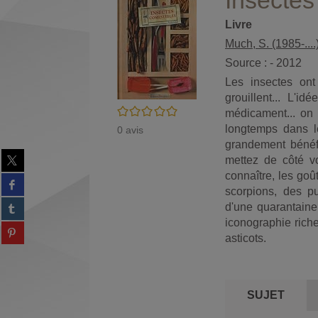
Insectes
Livre
Much, S. (1985-....
Source : - 2012
Les insectes ont 
grouillent... L'
/5
médicament... on 
longtemps dans l
0
avis
grandement bénéfi
Partager
mettez de côté v
sur
connaître, les goû
Partager
twitter
scorpions, des p
sur
(Nouvelle
Partager
d'une quarantaine 
facebook
fenêtre)
sur
(Nouvelle
iconographie riche
Partager
tumblr
fenêtre)
asticots.
sur
(Nouvelle
Partager
pinterest
fenêtre)
sur
(Nouvelle
gplus
fenêtre)
(Nouvelle
SUJET
fenêtre)