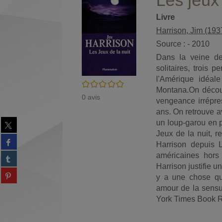
Les jeux 
Livre
Harrison, Jim (193
Source : - 2010
Dans la veine de
solitaires, trois
l'Amérique idéal
/5
Montana.On décou
0
avis
vengeance irrépres
ans. On retrouve a
Partager
un loup-garou en p
sur
Jeux de la nuit, r
Partager
twitter
Harrison depuis 
sur
(Nouvelle
américaines hors
Partager
facebook
fenêtre)
sur
Harrison justifie un
(Nouvelle
Partager
tumblr
y a une chose que
fenêtre)
sur
(Nouvelle
amour de la sensua
Partager
pinterest
fenêtre)
York Times Book 
sur
(Nouvelle
gplus
fenêtre)
(Nouvelle