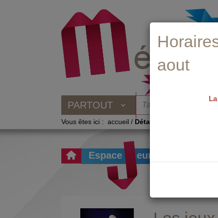
Aller
Aller
Aller
au
au
à
menu
contenu
la
recherche
Horaires
aout
La
PARTOUT
Vous êtes ici :
accueil
/
Détail du document
Espace ....eunesse
Mod