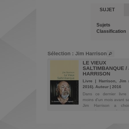
fenêtre)
SUJET
Sujets
Classification
Sélection
: Jim Harrison
A / JIM
LE VIEUX
RISON
SALTIMBANQUE / 
HARRISON
| Harrison, Jim (1937-
Livre | Harrison, Jim 
 Auteur | 1993
2016). Auteur | 2016
oman de l'Amérique
Dans ce dernier livre 
lle, de la terre comme
moins d'un mois avant s
re. À travers la quête
Jim Harrison a choi
femme vers son passé et
poursuivre ses mémoire
es hommes que son pays
la forme d'un texte
arrachés, Harrison tisse
troisième personne
ile lyrique et hypnotique
"échapper à l'illusion de 
st impossible d'oubl...