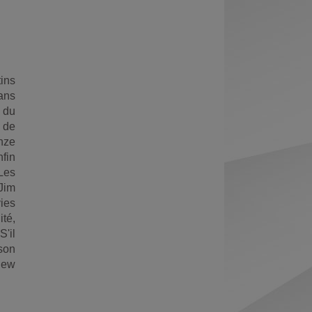
Exports
permanent
Envoyer
(Nouvelle
par
fenêtre)
mail
ins
ans
 du
 de
inze
nfin
 Les
 Jim
ies
té,
S'il
son
 New