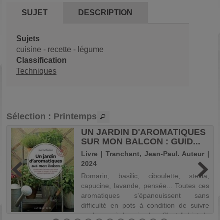
SUJET
DESCRIPTION
Sujets
cuisine
-
recette
-
légume
Classification
Techniques
Sélection
: Printemps
UN JARDIN D'AROMATIQUES
SUR MON BALCON : GUID...
Livre | Tranchant, Jean-Paul. Auteur |
2024
r
,
Romarin, basilic, ciboulette, stevia,
.
capucine, lavande, pensée... Toutes ces
s
aromatiques s'épanouissent sans
n
difficulté en pots à condition de suivre
quelques règles simples. C'est l'objet de