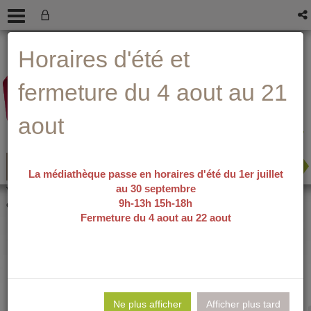
Aller
Aller
Aller
Aide ?
Horaires d'été et
au
au
à
menu
contenu
la
recherche
fermeture du 4 aout au 21
aout
La médiathèque passe en horaires d'été du 1er juillet
au 30 septembre
recherche avancée
Vous êtes ici :
accueil
/
Détail du
9h-13h 15h-18h
document
Fermeture du 4 aout au 22 aout
Les petits
Lie
per
Ne plus afficher
Afficher plus tard
En