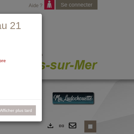
Se connecter
Aide ?
au 21
bre
nementiel
Afficher plus tard
Lien