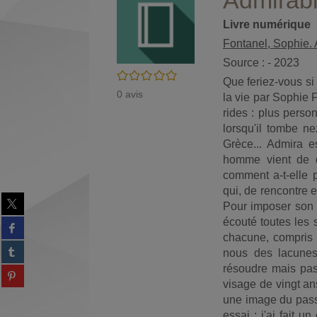
Admirab
Livre numérique
Fontanel, Sophie. 
Source : - 2023
/5
Que feriez-vous si
0
avis
la vie par Sophie 
rides : plus perso
lorsqu'il tombe n
Grèce... Admira e
homme vient de d
comment a-t-elle
qui, de rencontre 
Partager
Pour imposer son ir
sur
écouté toutes les s
Partager
twitter
sur
chacune, compris 
(Nouvelle
Partager
facebook
nous des lacunes
fenêtre)
sur
(Nouvelle
résoudre mais pass
Partager
tumblr
fenêtre)
visage de vingt a
sur
(Nouvelle
Partager
pinterest
une image du passé
fenêtre)
sur
(Nouvelle
essai : j'ai fait u