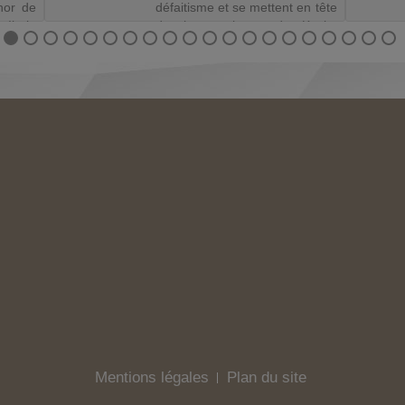
nor de
défaitisme et se mettent en tête
laria
de changer le monde. Kevin,
s une
fils d’ouvriers agricoles, lance
toffes,
une start-up de
vermicompostage ...
Mentions légales
Plan du site