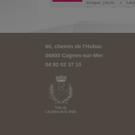
ingtaine resplendissante,
lorsque j’écris. » Léo
non laqué, bustier
Récondo En 1699, I
gnant le galbe de sa
Tagianotte naît dan
, Arlette trône sur ...
famille de marchands d’é
à Venise. L...
60, chemin de l’Hubac
06800 Cagnes-sur-Mer
04 92 02 37 10