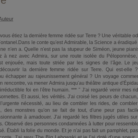
le
Auteur
 vous étiez la dernière femme ridée sur Terre ? Une véritable o
Fontanel.Dans le conte qu'est Admirable, la Science a éradiqué
nne n'en a. Quelle n'est pas la stupeur de Siméon, jeune piani
ez à nez avec Admira, sur une route isolée du Péloponnèse,
st enjouée, mais toute striée par les signes de l'âge. Le je
écouvrir la dernière femme ridée sur Terre. Qui est-elle ?
 pu échapper au rajeunissement général ? Un voyage comme
en rencontre, va mener Admira jusqu'au théâtre antique d'Épida
réductible foi en l'être humain. *** " J'ai regardé venir mes ri
ornettes. Et aussi, les vérités. J'ai croisé les peurs de chacun
l'urgente nécessité, au lieu de combler les rides, de combler
, des monstres qu'on se fait de tout, d'une peur pas facil
ionnante à amadouer. J'ai regardé les filtres jugés utiles su
ns. Observé des personnes condamnées à lutter pour ressemble
. Établi la folie du monde. Et je n'ai pas fait un pamphlet, pa
n conte. J'ai revu The Big Lebowski et je l'ai doté d'une soeur. 