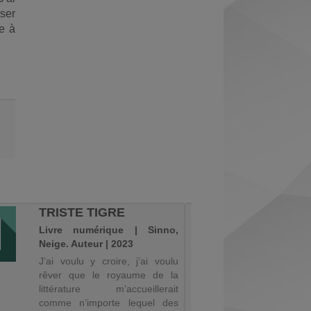
sser
ue à
TRISTE TIGRE
LES A
LUTET
Livre numérique | Sinno,
Livre n
Neige. Auteur | 2023
Emilie. A
J’ai voulu y croire, j’ai voulu
Finalis
rêver que le royaume de la
lycéens.
littérature m’accueillerait
Prix Gonc
comme n’importe lequel des