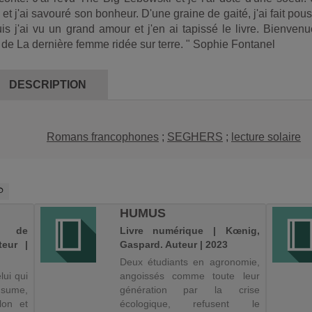
et j'ai savouré son bonheur. D'une graine de gaité, j'ai fait pou
is j'ai vu un grand amour et j'en ai tapissé le livre. Bienven
de La dernière femme ridée sur terre. " Sophie Fontanel
DESCRIPTION
Romans francophones
;
SEGHERS
;
lecture solaire
HUMUS
 | de
Livre numérique | Kœnig,
teur |
Gaspard. Auteur | 2023
Deux étudiants en agronomie,
lui qui
angoissés comme toute leur
sume,
génération par la crise
lon et
écologique, refusent le