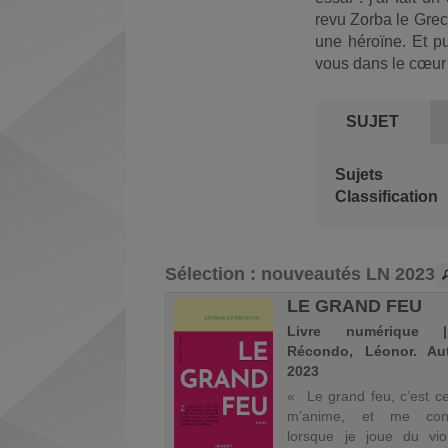
gplus
fenêtre)
revu Zorba le Grec 
(Nouvelle
une héroïne. Et pu
fenêtre)
vous dans le cœur 
SUJET
Sujets
Classification
Sélection
: nouveautés LN 2023
E DE TUNIS
LE GRAND FEU
 numérique | Elkaim,
Livre numérique
. Auteur | 2023
Récondo, Léonor. Au
2023
e, il me reste un foulard
une bouteille vide de son
« Le grand feu, c’est ce
m et ce cliché sépia,
m’anime, et me con
vé dans un cadre rouge
lorsque je joue du vio