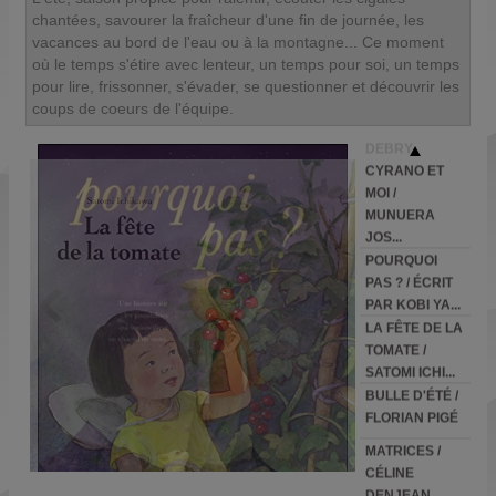
chantées, savourer la fraîcheur d'une fin de journée, les
vacances au bord de l'eau ou à la montagne... Ce moment
où le temps s'étire avec lenteur, un temps pour soi, un temps
pour lire, frissonner, s'évader, se questionner et découvrir les
coups de coeurs de l'équipe.
DEBRY,
CYRANO ET
MOI /
MUNUERA
JOS...
POURQUOI
PAS ? / ÉCRIT
PAR KOBI YA...
LA FÊTE DE LA
TOMATE /
SATOMI ICHI...
BULLE D'ÉTÉ /
FLORIAN PIGÉ
MATRICES /
CÉLINE
DENJEAN