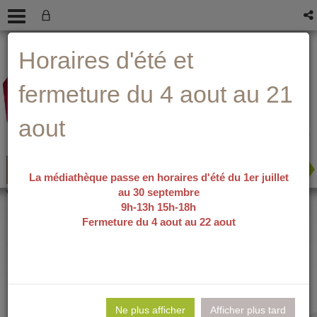
Aller
Aller
Aller
Aide ?
Horaires d'été et
au
au
à
menu
contenu
la
recherche
fermeture du 4 aout au 21
aout
La médiathèque passe en horaires d'été du 1er juillet
au 30 septembre
recherche avancée
Vous êtes ici :
accueil
/
Accueil
9h-13h 15h-18h
Fermeture du 4 aout au 22 aout
Horaires et jours
d'ouverture d'été
Ne plus afficher
Afficher plus tard