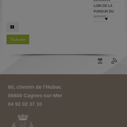
LOIN DE LA
FUREUR DU
MONDE /
JÉRÔM...
LA CHAMBRE
DES OMBRES :
Tout voir
ROMAN / OL...
LES
FANTÔMES DE
SHEARWATER
/ CHARL...
UN ÉTÉ LOIN
DES HOMMES
BIENVENUE À
60, chemin de l’Hubac
CUBA /
[SCÉNARIO],
06800 Cagnes-sur-Mer
BRR...
04 92 02 37 10
HAVANA SPLIT
: TROPICANA.
2
LE SERPENT