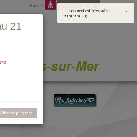
Se connecter
Aide ?
Le document est introuvable
×
(identifiant = 0)
au 21
bre
nementiel
Afficher plus tard