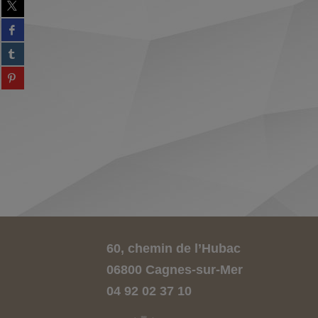
Partager
sur
Partager
twitter
sur
(Nouvelle
Partager
facebook
fenêtre)
sur
(Nouvelle
Partager
tumblr
fenêtre)
sur
(Nouvelle
Partager
pinterest
fenêtre)
sur
(Nouvelle
gplus
fenêtre)
(Nouvelle
fenêtre)
60, chemin de l’Hubac
06800 Cagnes-sur-Mer
04 92 02 37 10