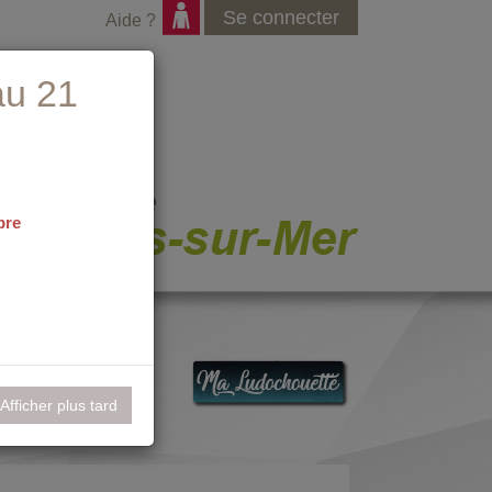
Se connecter
Aide ?
au 21
bre
nementiel
Afficher plus tard