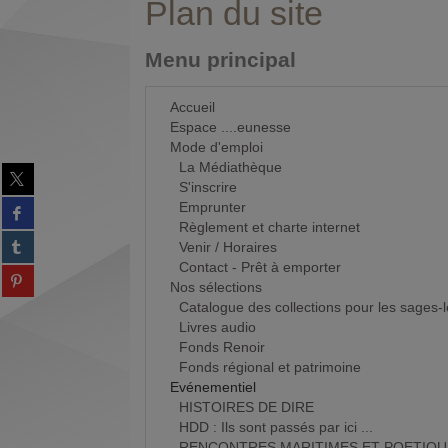
Plan du site
Menu principal
Accueil
Espace ....eunesse
Mode d'emploi
La Médiathèque
Partager
S'inscrire
sur
Partager
Emprunter
twitter
sur
Règlement et charte internet
(Nouvelle
Partager
facebook
Venir / Horaires
fenêtre)
sur
(Nouvelle
Contact - Prêt à emporter
Partager
tumblr
fenêtre)
Nos sélections
sur
(Nouvelle
Catalogue des collections pour les sages-
Partager
pinterest
fenêtre)
Livres audio
sur
(Nouvelle
Fonds Renoir
gplus
fenêtre)
Fonds régional et patrimoine
(Nouvelle
Evénementiel
fenêtre)
HISTOIRES DE DIRE
HDD : Ils sont passés par ici ...
RENCONTRES MARITIMES ET POETIQU