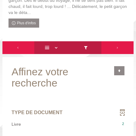
garçon. Dès le début du voyage, il ne se sent pas bien. Il fait
chaud, il fait lourd, trop lourd ! ... Délicatement, le petit garçon
va le déta...
Plus d'infos
Affinez votre
recherche
TYPE DE DOCUMENT
-
Livre
2
2