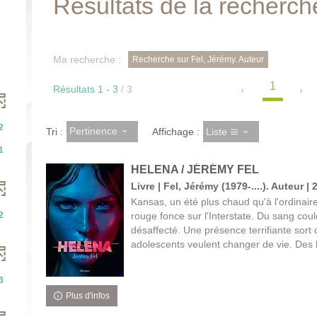
Résultats de la recherch
Ma recherche :
Recherche sur Fel, Jérémy. Auteur
1
Résultats
1
-
3
/ 3
2
Pertinence
Liste
Tri :
Affichage :
1
HELENA / JÉRÉMY FEL
Livre | Fel, Jérémy (1979-....). Auteur | 
Kansas, un été plus chaud qu'à l'ordinai
2
rouge fonce sur l'Interstate. Du sang coul
désaffecté. Une présence terrifiante sort
adolescents veulent changer de vie. Des 
3
Plus d'infos