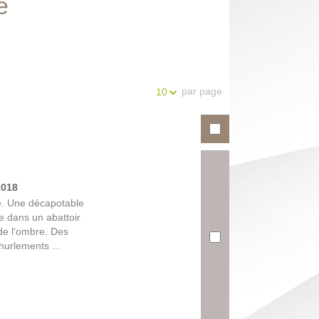
e
Partager
Historique
Exports
l'URL
de
de
vos
la
recherches
recherche
par page
10
2018
re. Une décapotable
e dans un abattoir
 de l'ombre. Des
hurlements ...