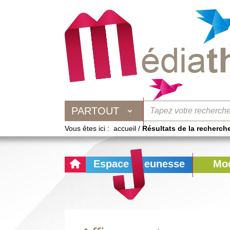
Aller
Aller
Aller
au
au
à
menu
contenu
la
recherche
PARTOUT
Vous êtes ici :
accueil
/
Résultats de la recherch
Espace ....eunesse
Mod