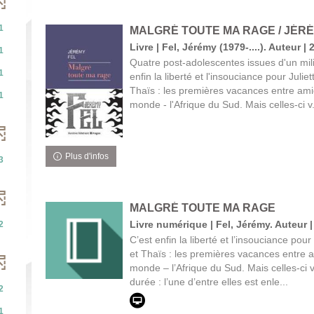
1
MALGRÉ TOUTE MA RAGE / JÉR
Livre | Fel, Jérémy (1979-....). Auteur | 
1
Quatre post-adolescentes issues d'un mili
1
enfin la liberté et l'insouciance pour Juli
Thaïs : les premières vacances entre amie
1
monde - l'Afrique du Sud. Mais celles-ci v.
Plus d'infos
3
MALGRÉ TOUTE MA RAGE
Livre numérique | Fel, Jérémy. Auteur |
2
C’est enfin la liberté et l’insouciance pou
ats
et Thaïs : les premières vacances entre a
monde – l’Afrique du Sud. Mais celles-ci 
r
durée : l’une d’entre elles est enle...
2
r
1