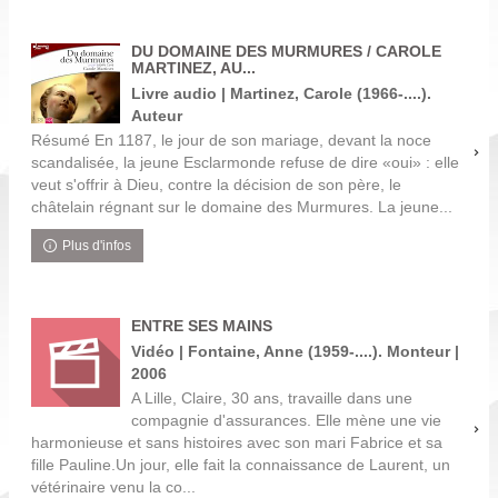
DU DOMAINE DES MURMURES / CAROLE
MARTINEZ, AU...
Livre audio | Martinez, Carole (1966-....).
Auteur
Résumé En 1187, le jour de son mariage, devant la noce
scandalisée, la jeune Esclarmonde refuse de dire «oui» : elle
veut s'offrir à Dieu, contre la décision de son père, le
châtelain régnant sur le domaine des Murmures. La jeune...
Plus d'infos
ENTRE SES MAINS
Vidéo | Fontaine, Anne (1959-....). Monteur |
2006
A Lille, Claire, 30 ans, travaille dans une
compagnie d'assurances. Elle mène une vie
harmonieuse et sans histoires avec son mari Fabrice et sa
fille Pauline.Un jour, elle fait la connaissance de Laurent, un
vétérinaire venu la co...