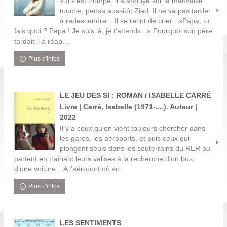
« Il s'est trompé, il a appuyé sur la mauvaise
touche, pensa aussitôt Ziad. Il ne va pas tarder
à redescendre... Il se retint de crier : «Papa, tu
fais quoi ? Papa ! Je suis là, je t'attends...» Pourquoi son père
tardait il à réap...
Plus d'infos
LE JEU DES SI : ROMAN / ISABELLE CARRÉ
Livre | Carré, Isabelle (1971-....). Auteur |
2022
Il y a ceux qu'on vient toujours chercher dans
les gares, les aéroports, et puis ceux qui
plongent seuls dans les souterrains du RER ou
partent en trainant leurs valises à la recherche d'un bus,
d'une voiture... A l'aéroport où so...
Plus d'infos
LES SENTIMENTS