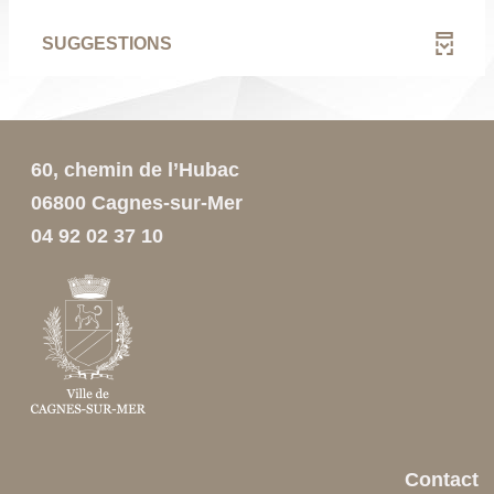
le
1
à
ajouter
automatiquement
filtre
résultats
jour
le
SUGGESTIONS
-
-
automatiquement
filtre
la
cliquer
-
recherche
pour
la
est
ajouter
recherche
mise
le
est
à
filtre
60, chemin de l’Hubac
mise
jour
-
à
automatiquement
06800 Cagnes-sur-Mer
la
jour
recherche
04 92 02 37 10
automatiquement
est
mise
à
jour
automatiquement
Contact