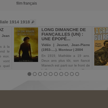
film français
iale 1914 1918
OZ
LONG DIMANCHE DE
FIANCAILLES (UN) :
 Jean
UNE ÉPOPÉ...
Vidéo | Jeunet, Jean-Pierre
s à la
(1953-....). Monteur | 2004
end le
En 1919, Mathilde a 19 ans.
e eux.
Deux ans plus tôt, son fiancé
s vont
Manech est parti sur le front de
s quel
la Somme. Comme des millions
d'autres, il est "mort au champ
d'honneur". C'est écrit noir sur
blanc sur l'avis officiel. Pourtant
Mathilde ...