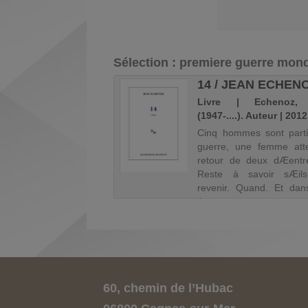
Sélection
: premiere guerre mond
EMME AU TEMPS
14 / JEAN ECHEN
A GUERRE DE 14 /
Livre | Echenoz,
ÇO...
(1947-....). Auteur | 2012
 | Thébaud, Françoise
Cinq hommes sont parti
...). Auteur | 1986
guerre, une femme att
retour de deux dÆentr
Reste à savoir sÆil
revenir. Quand. Et dan
état.
60, chemin de l’Hubac