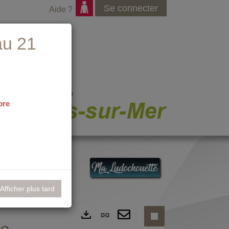
Se connecter
Aide ?
au 21
bre
nementiel
Afficher plus tard
Lien