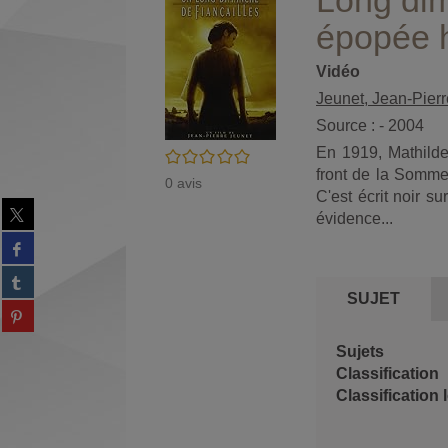
Long dim
épopée h
Vidéo
Jeunet, Jean-Pierre
Source : - 2004
En 1919, Mathilde
/5
front de la Somme
0
avis
C'est écrit noir su
Partager
évidence...
sur
Partager
twitter
sur
(Nouvelle
Partager
facebook
fenêtre)
sur
SUJET
(Nouvelle
Partager
tumblr
fenêtre)
sur
(Nouvelle
Partager
pinterest
Sujets
fenêtre)
sur
(Nouvelle
Classification
gplus
fenêtre)
(Nouvelle
fenêtre)