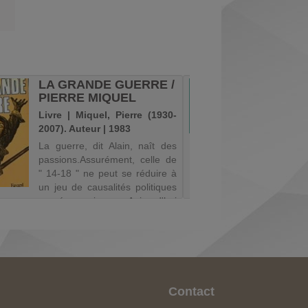
LA GRANDE GUERRE /
AU RE
PIERRE MIQUEL
ROMAN
LEMAI
Livre | Miquel, Pierre (1930-
Livre |
2007). Auteur | 1983
(1951-...
La guerre, dit Alain, naît des
Rescap
passions.Assurément, celle de
Grande 
" 14-18 " ne peut se réduire à
Edoua
un jeu de causalités politiques
rapideme
ou économiques. Aujourd'hui
plus d
encore, elle n'a pas fini de
vainqueur
susciter des réactions
ses mo
passionnelles, que l'on pa...
survivan
modeste e
Contact