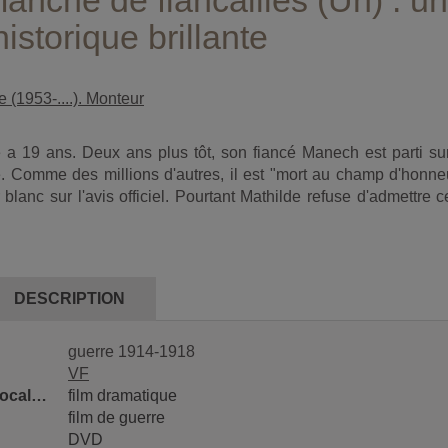
anche de fiancailles (Un) : u
istorique brillante
 (1953-....). Monteur
 a 19 ans. Deux ans plus tôt, son fiancé Manech est parti sur
. Comme des millions d'autres, il est "mort au champ d'honneu
r blanc sur l'avis officiel. Pourtant Mathilde refuse d'admettre c
DESCRIPTION
guerre 1914-1918
VF
Classification locale 1
film dramatique
film de guerre
DVD