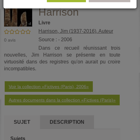
mourir / Jim
(No
pa
Harrison
fenê
ma
Livre
Harrison, Jim (1937-2016). Auteur
/5
Source : - 2006
0
avis
Dans ce recueil réunissant trois
nouvelles, Jim Harrison se présente en toute
virtuosité dans des registres qu'on aurait pu croire
incompatibles.
Voir la collection «Fictives (Paris), 2006»
Autres documents dans la collection «Fictives (Paris)»
SUJET
DESCRIPTION
Sujets