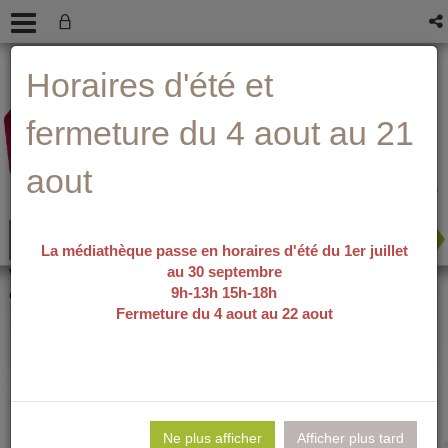
Aller
Aller
Aller
Aide ?
Horaires d'été et
au
au
à
menu
contenu
la
recherche
fermeture du 4 aout au 21
aout
La médiathèque passe en horaires d'été du 1er juillet
au 30 septembre
recherche avancée
Vous êtes ici :
accueil
/
Détail du
9h-13h 15h-18h
document
Fermeture du 4 aout au 22 aout
L'été où il faillit
Lie
per
Ne plus afficher
Afficher plus tard
En