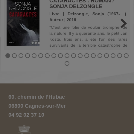
CATARACTES : ROMAN /
SONJA DELZONGLE
r
Livre | Delzongle, Sonja (1967-....).
Auteur | 2019
e
"C'est une folie de vouloir triompher de
l
la nature. Il y a quarante ans, le petit Jan
n
Kosta, trois ans, a été l'un des rares
e
survivants de la terrible catastrophe de
i
Zavoï. Lors d'un gigantesque glissement
de terrain, ce village d...
60, chemin de l’Hubac
06800 Cagnes-sur-Mer
04 92 02 37 10