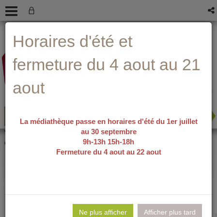
Aller
Aller
Aller
Aide ?
Horaires d'été et
au
au
à
menu
contenu
la
recherche
fermeture du 4 aout au 21
aout
La médiathèque passe en horaires d'été du 1er juillet
au 30 septembre
recherche avancée
Vous êtes ici :
accueil
/
Détail du
9h-13h 15h-18h
document
Fermeture du 4 aout au 22 aout
Qui après nous
Lie
per
Ne plus afficher
Afficher plus tard
En