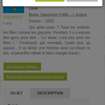
Stephanie Blake
(No
pa
fenê
Livre
ma
Blake, Stephanie (1968-....). Auteur
/5
Source : - 2022
0
avis
Qui aime jouer ? Tous les enfants,
les filles comme les garçons. Pourtant, il y a encore
des gens pour dire : "Le skate, c'est pas pour les
filles ! " Ferdinand, par exemple, l'autre jour, au
square... Il va falloir une héroïne pour lui clouer le
bec, et peut-être même le faire changer d'avis !
Voir la série «Simon»
Autres documents de la série «Simon»
SUJET
DESCRIPTION