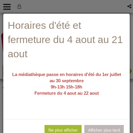
Aller
Aller
Aller
Aide ?
Horaires d'été et
au
au
à
menu
contenu
la
recherche
fermeture du 4 aout au 21
aout
La médiathèque passe en horaires d'été du 1er juillet
au 30 septembre
recherche avancée
Vous êtes ici :
accueil
/
Détail du
9h-13h 15h-18h
document
Fermeture du 4 aout au 22 aout
SuperLou /
Lie
per
Ne plus afficher
Afficher plus tard
En