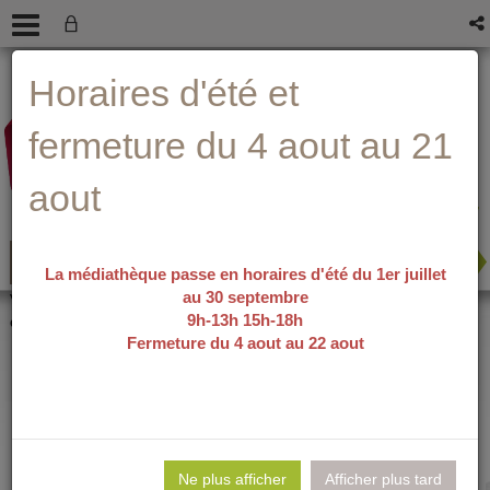
Aller
Aller
Aller
Aide ?
Horaires d'été et
au
au
à
menu
contenu
la
recherche
fermeture du 4 aout au 21
aout
La médiathèque passe en horaires d'été du 1er juillet
au 30 septembre
recherche avancée
Vous êtes ici :
accueil
/
Détail du
9h-13h 15h-18h
document
Fermeture du 4 aout au 22 aout
La fille qu'on
Lie
per
Ne plus afficher
Afficher plus tard
En