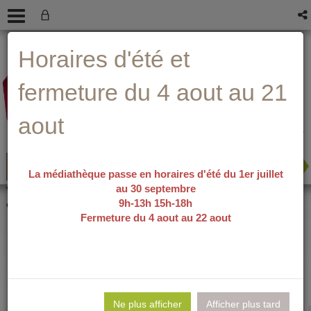
Aller
Aller
Aller
Aide ?
Horaires d'été et
au
au
à
menu
contenu
la
recherche
fermeture du 4 aout au 21
aout
La médiathèque passe en horaires d'été du 1er juillet
au 30 septembre
recherche avancée
Vous êtes ici :
accueil
/
Détail du
9h-13h 15h-18h
document
Fermeture du 4 aout au 22 aout
Apprendre la vie
Lie
per
Ne plus afficher
Afficher plus tard
En