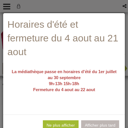
Aller
Aller
Aller
Aide ?
Horaires d'été et
au
au
à
menu
contenu
la
recherche
fermeture du 4 aout au 21
aout
La médiathèque passe en horaires d'été du 1er juillet
au 30 septembre
recherche avancée
Vous êtes ici :
accueil
/
Détail du
9h-13h 15h-18h
document
Fermeture du 4 aout au 22 aout
Meurtres pour
Lie
per
Ne plus afficher
Afficher plus tard
En