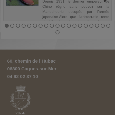
Depuis 1931, le dernier empereur de
Chine règne sans pouvoir sur la
Mandchourie occupée par l'armée
s
japonaise.Alors que l'aristocratie tente
x
d'oublier dans de vaines distractions la
,
guerre et ses cruautés, une lycéenne de
o
seize an...
e
e
60, chemin de l’Hubac
06800 Cagnes-sur-Mer
04 92 02 37 10