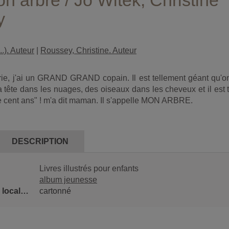
 arbre / Jo Witek, Christine
y
..). Auteur
|
Roussey, Christine. Auteur
irie, j'ai un GRAND GRAND copain. Il est tellement géant qu'o
 la tête dans les nuages, des oiseaux dans les cheveux et il est 
de cent ans" ! m'a dit maman. Il s'appelle MON ARBRE.
DESCRIPTION
Livres illustrés pour enfants
album jeunesse
Classification locale 1
cartonné