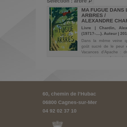
Sélection
: arbre
ILLE DE L'ARBRE
MA FUGUE DANS 
GALI BONNIOL
ARBRES /
ALEXANDRE CHA
 | Bonniol, Magali
Livre | Chardin, Ale
...). Auteur | 2002
(1971?-....). Auteur | 20
Dans la même veine 
goût sucré de le peur 
Vacances d'Apache : drô
aventure, grand air et 
de famille à la clé ! Le 
ses onze ans re
longtemps pour Albertin
fois le plus beau et le pire 
60, chemin de l’Hubac
06800 Cagnes-sur-Mer
04 92 02 37 10