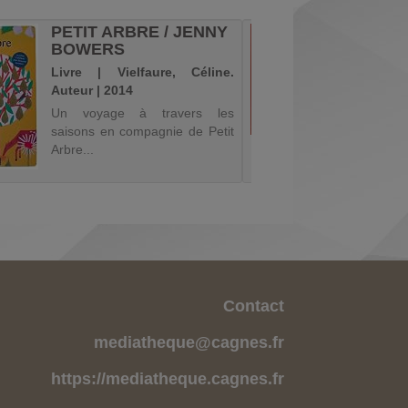
PETIT ARBRE / JENNY
UN JO
BOWERS
CRIST
Livre | Vielfaure, Céline.
Livre | 
Auteur | 2014
(1970-...
Un voyage à travers les
La derniè
saisons en compagnie de Petit
du mal à 
Arbre...
aller fai
plus loin.
pas de 
pour qu'e
une nuit
bient...
Contact
mediatheque@cagnes.fr
https://mediatheque.cagnes.fr