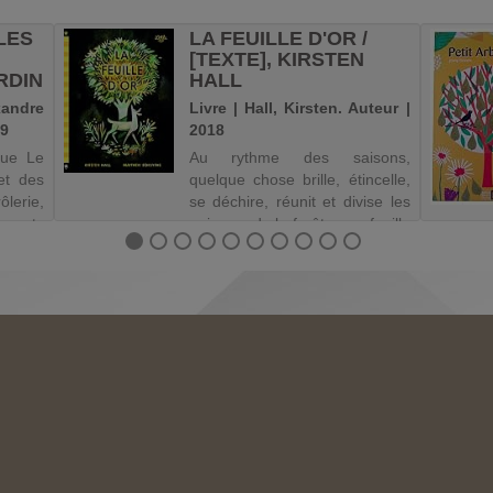
LES
LA FEUILLE D'OR /
[TEXTE], KIRSTEN
RDIN
HALL
xandre
Livre | Hall, Kirsten. Auteur |
19
2018
que Le
Au rythme des saisons,
et des
quelque chose brille, étincelle,
lerie,
se déchire, réunit et divise les
secrets
animaux de la forêt : une feuille
jour de
d'or.
stera
e à la
j...