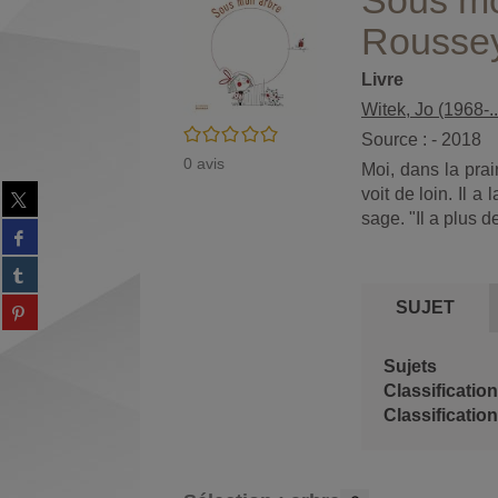
Sous mon
Rousse
Livre
Witek, Jo (1968-..
/5
Source : - 2018
0
avis
Moi, dans la pra
Partager
voit de loin. Il a
sur
sage. "Il a plus 
Partager
twitter
sur
(Nouvelle
Partager
facebook
fenêtre)
sur
(Nouvelle
Partager
SUJET
tumblr
fenêtre)
sur
(Nouvelle
Partager
pinterest
fenêtre)
sur
Sujets
(Nouvelle
gplus
Classification
fenêtre)
(Nouvelle
fenêtre)