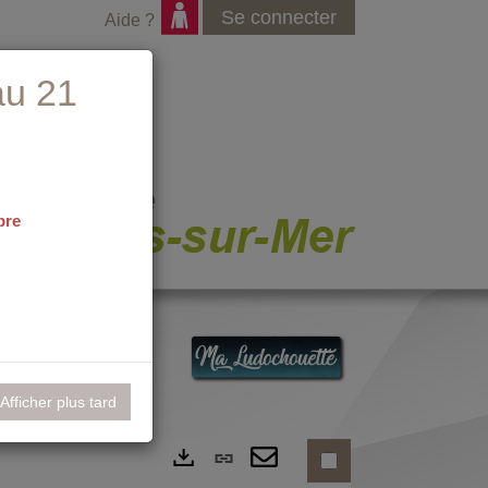
Se connecter
Aide ?
au 21
bre
nementiel
Afficher plus tard
Lien