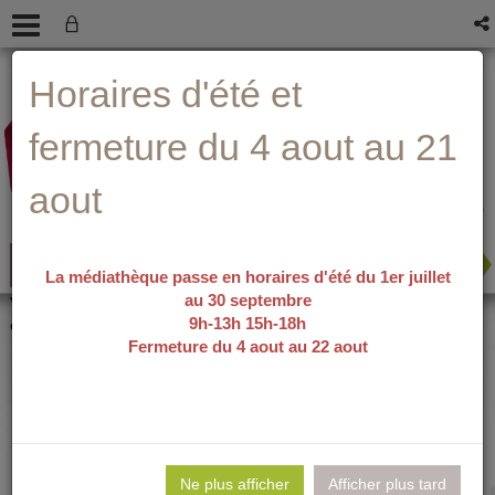
Aller
Aller
Aller
Aide ?
Horaires d'été et
au
au
à
menu
contenu
la
recherche
fermeture du 4 aout au 21
aout
La médiathèque passe en horaires d'été du 1er juillet
au 30 septembre
recherche avancée
Vous êtes ici :
accueil
/
Détail du
9h-13h 15h-18h
document
Fermeture du 4 aout au 22 aout
Le langage des
Lie
per
Ne plus afficher
Afficher plus tard
En