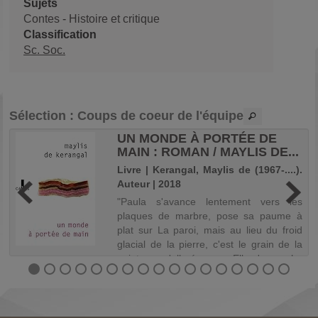
Sujets
Contes
-
Histoire et critique
Classification
Sc. Soc.
Sélection
: Coups de coeur de l'équipe
UN MONDE À PORTÉE DE
MAIN : ROMAN / MAYLIS DE...
.
Livre | Kerangal, Maylis de (1967-....).
Auteur | 2018
"Paula s'avance lentement vers les
plaques de marbre, pose sa paume à
plat sur La paroi, mais au lieu du froid
,
glacial de la pierre, c'est le grain de la
t
peinture qu'elle éprouve. Elle s'approche
e
tout près, regarde : c'est bien un...
,
o
s