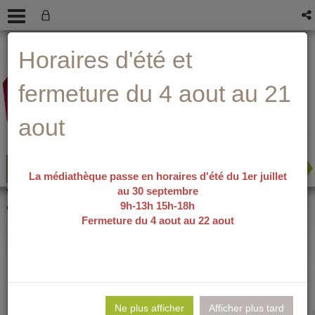
Aller
Aller
Aller
Aide ?
Horaires d'été et
au
au
à
menu
contenu
la
recherche
fermeture du 4 aout au 21
aout
La médiathèque passe en horaires d'été du 1er juillet
au 30 septembre
recherche avancée
Vous êtes ici :
accueil
/
Détail du
9h-13h 15h-18h
document
Fermeture du 4 aout au 22 aout
Pereira prétend /
Lie
per
Ne plus afficher
Afficher plus tard
En