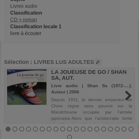
Livres audio
Classification
CD + roman
Classification locale 1
livre à écouter
Sélection
: LIVRES LUS ADULTES
LA JOUEUSE DE GO / SHAN
SA, AUT.
-
Livre audio | Shan Sa (1972-....).
Auteur | 2006
Depuis 1931, le dernier empereur de
Chine règne sans pouvoir sur la
Mandchourie occupée par l'armée
s
japonaise.Alors que l'aristocratie tente
x
d'oublier dans de vaines distractions la
,
guerre et ses cruautés, une lycéenne de
o
seize an...
e