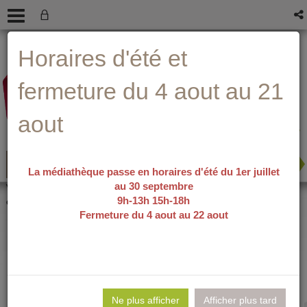
Aller
Aller
Aller
Aide ?
Horaires d'été et
au
au
à
menu
contenu
la
recherche
fermeture du 4 aout au 21
aout
La médiathèque passe en horaires d'été du 1er juillet
au 30 septembre
recherche avancée
Vous êtes ici :
accueil
/
Détail du
9h-13h 15h-18h
document
Fermeture du 4 aout au 22 aout
Muchachas 3 /
Lie
per
Ne plus afficher
Afficher plus tard
En