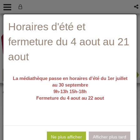
Aller
Aller
Aller
Aide ?
Horaires d'été et
au
au
à
menu
contenu
la
recherche
fermeture du 4 aout au 21
aout
La médiathèque passe en horaires d'été du 1er juillet
au 30 septembre
recherche avancée
Vous êtes ici :
accueil
/
Détail du
9h-13h 15h-18h
document
Fermeture du 4 aout au 22 aout
L'arbre /
Lie
per
Ne plus afficher
Afficher plus tard
En