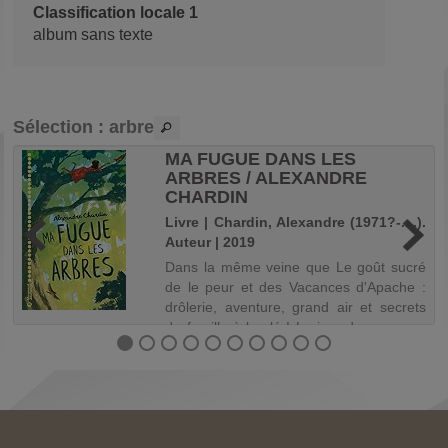
Classification locale 1
album sans texte
Sélection
: arbre
MA FUGUE DANS LES
ARBRES / ALEXANDRE
CHARDIN
.
Livre | Chardin, Alexandre (1971?-....).
Auteur | 2019
Dans la même veine que Le goût sucré
de le peur et des Vacances d'Apache :
drôlerie, aventure, grand air et secrets
de famille à la clé ! Le jour de ses onze
ans restera longtemps pour Albertine à
la fois le plus beau et le pire j...