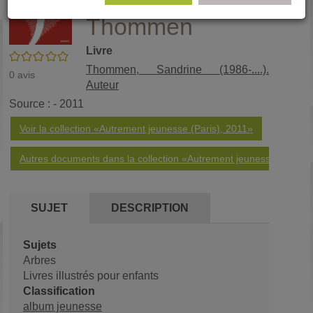
Sandrine
(No
pa
Thommen
fenê
ma
Livre
/5
Thommen, Sandrine (1986-....).
0
avis
Auteur
Source : - 2011
Voir la collection «Autrement jeunesse (Paris), 2011»
Autres documents dans la collection «Autrement jeunesse (Paris)
SUJET
DESCRIPTION
Sujets
Arbres
Livres illustrés pour enfants
Classification
album jeunesse