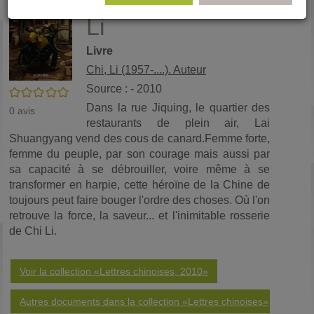
vie : roman / Chi
(No
pa
Li
fenê
ma
Livre
Chi, Li (1957-....). Auteur
Source : - 2010
/5
Dans la rue Jiquing, le quartier des
0
avis
restaurants de plein air, Lai
Shuangyang vend des cous de canard.Femme forte,
femme du peuple, par son courage mais aussi par
sa capacité à se débrouiller, voire même à se
transformer en harpie, cette héroïne de la Chine de
toujours peut faire bouger l'ordre des choses. Où l'on
retrouve la force, la saveur... et l'inimitable rosserie
de Chi Li.
Voir la collection «Lettres chinoises, 2010»
Autres documents dans la collection «Lettres chinoises»