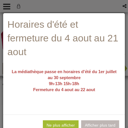
Aller
Aller
Aller
Aide ?
Horaires d'été et
au
au
à
menu
contenu
la
recherche
fermeture du 4 aout au 21
aout
La médiathèque passe en horaires d'été du 1er juillet
au 30 septembre
recherche avancée
Vous êtes ici :
accueil
/
Détail du
9h-13h 15h-18h
document
Fermeture du 4 aout au 22 aout
Le show de la
Lie
per
Ne plus afficher
Afficher plus tard
En