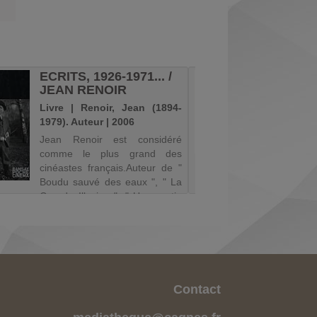
ECRITS, 1926-1971... /
LA FE
JEAN RENOIR
PLAGE
RENOIR
Livre | Renoir, Jean (1894-
Vidéo | 
1979). Auteur | 2006
1979). M
Jean Renoir est considéré
Hanté p
comme le plus grand des
naufrage
cinéastes français.Auteur de "
durant 
Boudu sauvé des eaux ", " La
Mondiale
Grande Illusion ", " Une partie
de refair
de campagne ", " La Bête
Un jour, a
humaine ", " La Règle du jeu ",
une plage
" Le Fleuve ", il a réalisé prè...
femme...
Contact