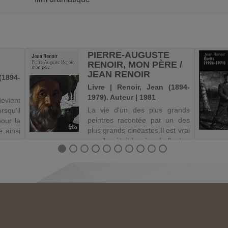
PIERRE-AUGUSTE
RENOIR, MON PÈRE /
JEAN RENOIR
(1894-
Livre | Renoir, Jean (1894-
1979). Auteur | 1981
devient
La vie d'un des plus grands
qu'il
peintres racontée par un des
our la
plus grands cinéastes.Il est vrai
e ainsi
que l'un était le père de l'autre,
e son
et que Jean Renoir est né au "
 surgit
château des Brouillards ", sur
le vole
la butte Montartre, à deux pas
du Moulin d...