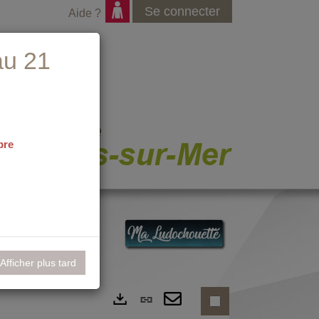
Se connecter
Aide ?
au 21
bre
nementiel
Afficher plus tard
Lien