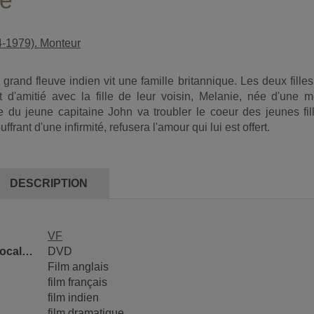
ve
4-1979). Monteur
 grand fleuve indien vit une famille britannique. Les deux fille
t d'amitié avec la fille de leur voisin, Melanie, née d'une m
 du jeune capitaine John va troubler le coeur des jeunes fill
ffrant d'une infirmité, refusera l'amour qui lui est offert.
DESCRIPTION
VF
Classification locale 1
DVD
Film anglais
film français
film indien
film dramatique