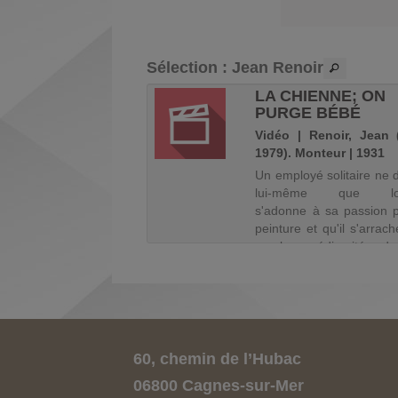
Sélection
: Jean Renoir
PURGE BÉBÉ
LA CHIENNE; ON
PURGE BÉBÉ
t de livre | Renoir, Jean
Vidéo | Renoir, Jean 
1979). Monteur
1979). Monteur | 1931
Un employé solitaire ne 
lui-même que lors
s'adonne à sa passion p
peinture et qu'il s'arrach
a la médiocrité d
existence. Une prostituée
dans sa vie, qui le dupe, 
et se moque de lui.
60, chemin de l’Hubac
06800 Cagnes-sur-Mer