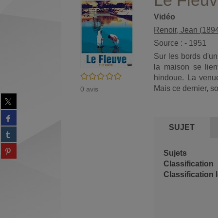
Le Fleu
Vidéo
Renoir, Jean (189
Source : - 1951
Sur les bords d'un
la maison se lien
/5
hindoue. La venue
Mais ce dernier, sou
0
avis
Partager
sur
Partager
twitter
sur
SUJET
(Nouvelle
Partager
facebook
fenêtre)
sur
(Nouvelle
Partager
tumblr
Sujets
fenêtre)
sur
(Nouvelle
Classification
Partager
pinterest
fenêtre)
sur
(Nouvelle
gplus
fenêtre)
(Nouvelle
fenêtre)