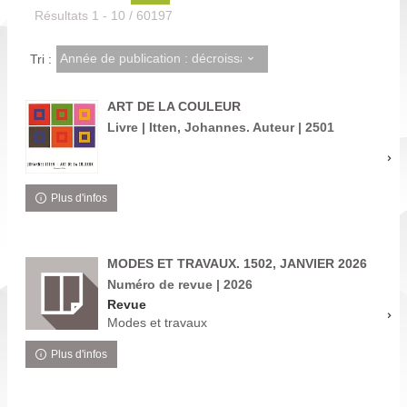
Résultats
1
-
10
/ 60197
Année de publication : décroissant
Tri :
ART DE LA COULEUR
Livre | Itten, Johannes. Auteur | 2501
Plus d'infos
MODES ET TRAVAUX. 1502, JANVIER 2026
Numéro de revue | 2026
Revue
Modes et travaux
Plus d'infos