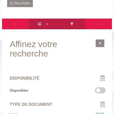
Plus d'infos
Affinez votre
recherche
DISPONIBILITÉ
-
Disponibles
cocher
pour
TYPE DE DOCUMENT
ajouter
le