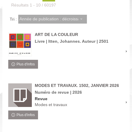
Résultats
1
-
10
/ 60197
Année de publication : décroissant
Tri :
ART DE LA COULEUR
Livre | Itten, Johannes. Auteur | 2501
Plus d'infos
MODES ET TRAVAUX. 1502, JANVIER 2026
Numéro de revue | 2026
Revue
Modes et travaux
Plus d'infos