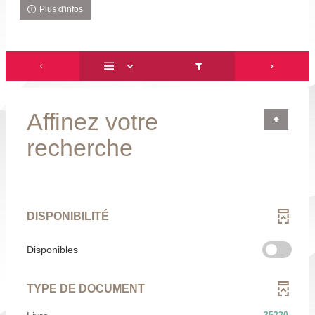
Plus d'infos
Affinez votre
recherche
DISPONIBILITÉ
-
Disponibles
cocher
pour
TYPE DE DOCUMENT
ajouter
le