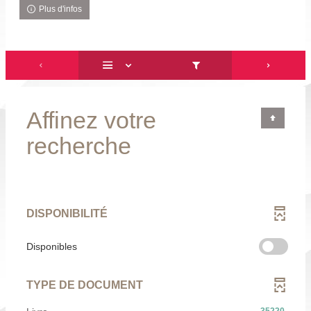
Plus d'infos
Affinez votre
recherche
DISPONIBILITÉ
-
Disponibles
cocher
pour
TYPE DE DOCUMENT
ajouter
le