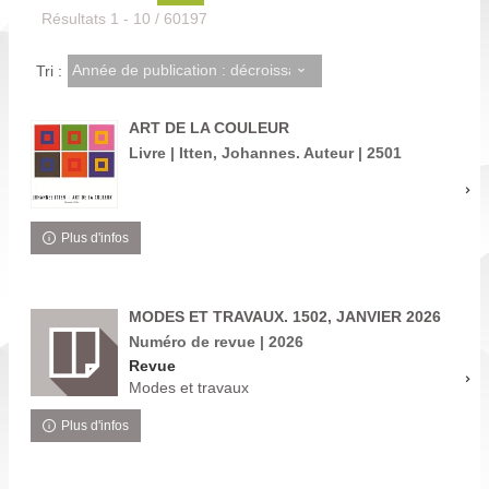
Résultats
1
-
10
/ 60197
Année de publication : décroissant
Tri :
ART DE LA COULEUR
Livre | Itten, Johannes. Auteur | 2501
Plus d'infos
MODES ET TRAVAUX. 1502, JANVIER 2026
Numéro de revue | 2026
Revue
Modes et travaux
Plus d'infos