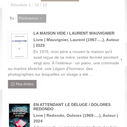
Résultats
1
-
10
/ 14
Pertinence
Tri :
LA MAISON VIDE / LAURENT MAUVIGNIER
Livre | Mauvignier, Laurent (1967-....). Auteur
| 2025
En 1976, mon père a rouvert la maison qu'il
avait reçue de sa mère, restée fermée pendant
vingt ans. À l'intérieur : un piano, une commode
au marbre ébréché, une Légion d'honneur, des
photographies sur lesquelles un visage a été ...
Plus d'infos
EN ATTENDANT LE DÉLUGE / DOLORES
REDONDO
Livre | Redondo, Dolores (1969-....). Auteur |
2024