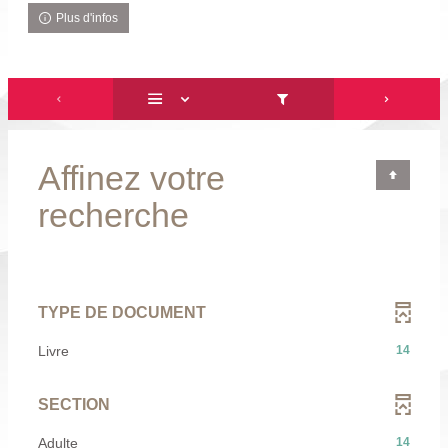
Plus d'infos
Affinez votre
recherche
TYPE DE DOCUMENT
-
Livre
14
14
résultats
SECTION
-
cliquer
-
Adulte
14