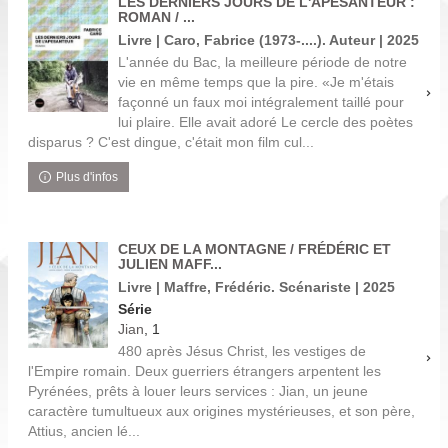
LES DERNIERS JOURS DE L'APESANTEUR :
ROMAN / ...
Livre | Caro, Fabrice (1973-....). Auteur | 2025
L'année du Bac, la meilleure période de notre
vie en même temps que la pire. «Je m'étais
façonné un faux moi intégralement taillé pour
lui plaire. Elle avait adoré Le cercle des poètes
disparus ? C'est dingue, c'était mon film cul...
Plus d'infos
CEUX DE LA MONTAGNE / FRÉDÉRIC ET
JULIEN MAFF...
Livre | Maffre, Frédéric. Scénariste | 2025
Série
Jian
, 1
480 après Jésus Christ, les vestiges de
l'Empire romain. Deux guerriers étrangers arpentent les
Pyrénées, prêts à louer leurs services : Jian, un jeune
caractère tumultueux aux origines mystérieuses, et son père,
Attius, ancien lé...