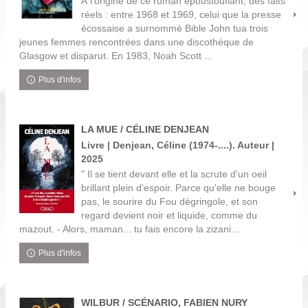
À l'origine de ce roman époustouflant, des faits
réels : entre 1968 et 1969, celui que la presse
écossaise a surnommé Bible John tua trois
jeunes femmes rencontrées dans une discothèque de
Glasgow et disparut. En 1983, Noah Scott ...
Plus d'infos
LA MUE / CÉLINE DENJEAN
Livre | Denjean, Céline (1974-....). Auteur |
2025
" Il se tient devant elle et la scrute d'un oeil
brillant plein d'espoir. Parce qu'elle ne bouge
pas, le sourire du Fou dégringole, et son
regard devient noir et liquide, comme du
mazout. - Alors, maman... tu fais encore la zizani...
Plus d'infos
WILBUR / SCÉNARIO, FABIEN NURY