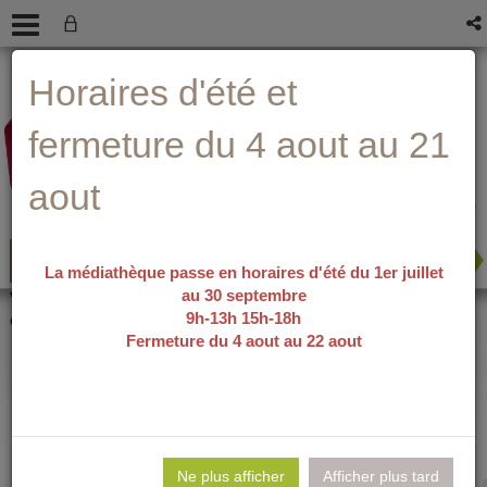
Aller
Aller
Aller
Aide ?
Horaires d'été et
au
au
à
menu
contenu
la
recherche
fermeture du 4 aout au 21
aout
La médiathèque passe en horaires d'été du 1er juillet
au 30 septembre
recherche avancée
Vous êtes ici :
accueil
/
Détail du
9h-13h 15h-18h
document
Fermeture du 4 aout au 22 aout
Le monde d'à
Lie
per
Ne plus afficher
Afficher plus tard
En