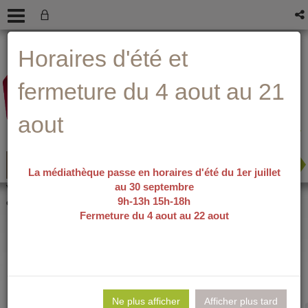
Aller
Aller
Aller
Aide ?
Horaires d'été et
au
au
à
menu
contenu
la
recherche
fermeture du 4 aout au 21
aout
La médiathèque passe en horaires d'été du 1er juillet
au 30 septembre
recherche avancée
Vous êtes ici :
accueil
/
Détail du
9h-13h 15h-18h
document
Fermeture du 4 aout au 22 aout
Le fil / Daniel
Lie
per
Ne plus afficher
Afficher plus tard
En