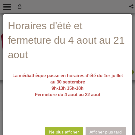
Aller
Aller
Aller
Aide ?
Horaires d'été et
au
au
à
menu
contenu
la
recherche
fermeture du 4 aout au 21
aout
La médiathèque passe en horaires d'été du 1er juillet
au 30 septembre
recherche avancée
Vous êtes ici :
accueil
/
Détail du
9h-13h 15h-18h
document
Fermeture du 4 aout au 22 aout
Noir comme
Lie
per
Ne plus afficher
Afficher plus tard
En