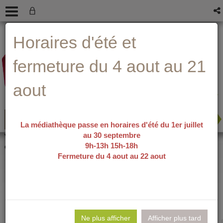
Aller
Aller
Aller
Aide ?
Horaires d'été et
au
au
à
menu
contenu
la
recherche
fermeture du 4 aout au 21
aout
La médiathèque passe en horaires d'été du 1er juillet
au 30 septembre
recherche avancée
Vous êtes ici :
accueil
/
Détail du
9h-13h 15h-18h
document
Fermeture du 4 aout au 22 aout
L'innocence et la
Lie
per
Ne plus afficher
Afficher plus tard
En