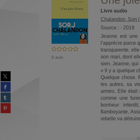
Une joie
Livre audio
Chalandon, Sorj (1
Source : - 2019
Jeanne est une 
l'apprécie parce q
/5
transparente, ell
son mari, dont el
0
avis
sien. Jeanne, qui
« Il y a quelque 
Partager
Quelque chose. Pa
sur
les autres, sa vi
Partager
twitter
sur
armes. Elle était 
(Nouvelle
Partager
facebook
comme une furie. 
fenêtre)
sur
(Nouvelle
bonheur interdi
Partager
tumblr
fenêtre)
flamboyante, Assia
sur
(Nouvelle
Partager
pinterest
rebelle va détruir
fenêtre)
sur
(Nouvelle
gplus
fenêtre)
(Nouvelle