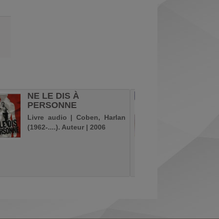
NE LE DIS À
MERCI
PERSONNE
PENNA
Livre audio | Coben, Harlan
Livre au
(1962-....). Auteur | 2006
(1944-...
Écouter 
façon de 
nouvelle
audio, "É
à découv
des oeuvr
nouvel a
plus gran