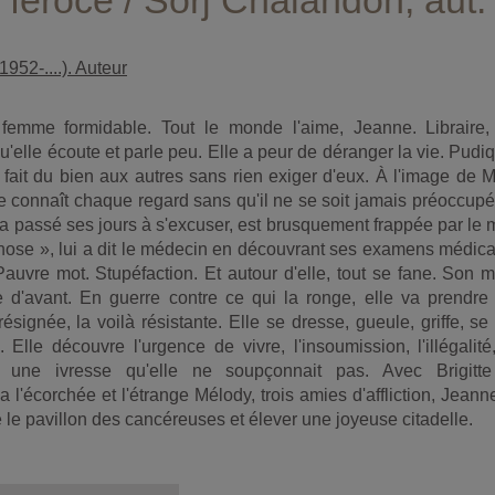
 féroce / Sorj Chalandon, aut.
952-....). Auteur
femme formidable. Tout le monde l'aime, Jeanne. Libraire,
u'elle écoute et parle peu. Elle a peur de déranger la vie. Pudi
e fait du bien aux autres sans rien exiger d'eux. À l'image de M
le connaît chaque regard sans qu'il ne se soit jamais préoccup
 a passé ses jours à s'excuser, est brusquement frappée par le 
chose », lui a dit le médecin en découvrant ses examens médic
uvre mot. Stupéfaction. Et autour d'elle, tout se fane. Son m
e d'avant. En guerre contre ce qui la ronge, elle va prendre
résignée, la voilà résistante. Elle se dresse, gueule, griffe, se
Elle découvre l'urgence de vivre, l'insoumission, l'illégalité
t, une ivresse qu'elle ne soupçonnait pas. Avec Brigitte
 l'écorchée et l'étrange Mélody, trois amies d'affliction, Jeann
e le pavillon des cancéreuses et élever une joyeuse citadelle.