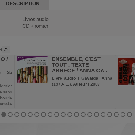
DESCRIPTION
Livres audio
CD + roman
S
O /
ENSEMBLE, C'EST
TOUT : TEXTE
ABRÉGÉ / ANNA GA...
an Sa
Livre audio | Gavalda, Anna
(1970-....). Auteur | 2007
rnier
e sans
hourie
rmée
 que
oublier
ions la
s, une