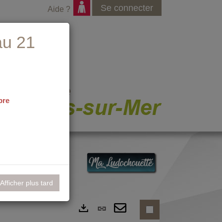
Se connecter
Aide ?
au 21
bre
nementiel
Afficher plus tard
Lien