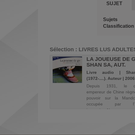
fenêtre)
SUJET
Sujets
Classification
Sélection
: LIVRES LUS ADULTE
ENIUM. 2, LA
LA JOUEUSE DE G
E QUI RÊVAIT
SHAN SA, AUT.
 BIDON ...
Livre audio | Sh
audio | Larsson, Stieg
(1972-....). Auteur | 2006
2004). Auteur | 2008
Depuis 1931, le de
empereur de Chine règn
ium
, 2
pouvoir sur la Mandc
occupée par l'a
 que lisbeth salander
japonaise.Alors
des journées supposées
l'aristocratie tente d'
lles aux caraïbes, mikael
dans de vaines distract
st, réhabilité, victorieux,
guerre et ses cruauté
êt à lancer un numéro
lycéenne de seize an...