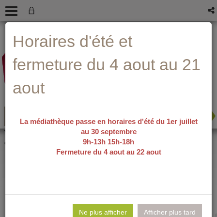
Aller
Aller
Aller
Aide ?
Horaires d'été et
au
au
à
menu
contenu
la
recherche
fermeture du 4 aout au 21
aout
La médiathèque passe en horaires d'été du 1er juillet
au 30 septembre
recherche avancée
Vous êtes ici :
accueil
/
Détail du
9h-13h 15h-18h
document
Fermeture du 4 aout au 22 aout
La jeune fille sur
Lie
per
Ne plus afficher
Afficher plus tard
En