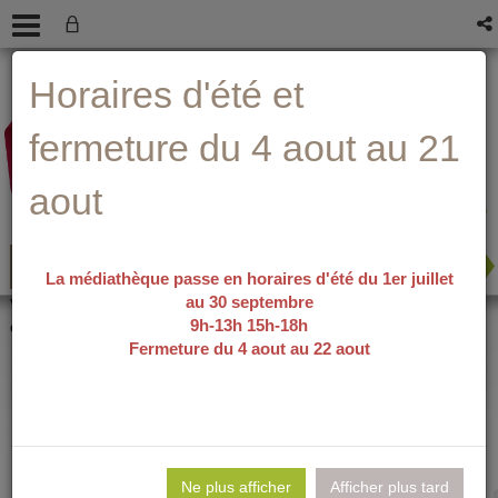
Aller
Aller
Aller
Aide ?
Horaires d'été et
au
au
à
menu
contenu
la
recherche
fermeture du 4 aout au 21
aout
La médiathèque passe en horaires d'été du 1er juillet
au 30 septembre
recherche avancée
Vous êtes ici :
accueil
/
Détail du
9h-13h 15h-18h
document
Fermeture du 4 aout au 22 aout
Naissance d'un
Lie
per
Ne plus afficher
Afficher plus tard
En