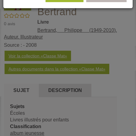
élève / Philippe
(No
pa
Bertrand
fenê
ma
/5
Livre
0
avis
Bertrand, Philippe (1949-2010).
Auteur. Illustrateur
Source : - 2008
Voir la collection «Classe Mat»
Autres documents dans la collection «Classe Mat»
SUJET
DESCRIPTION
Sujets
Écoles
Livres illustrés pour enfants
Classification
album jeunesse