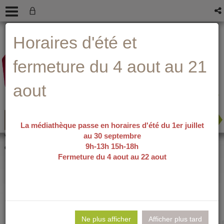
Aller
Aller
Aller
Aide ?
Horaires d'été et
au
au
à
menu
contenu
la
recherche
fermeture du 4 aout au 21
aout
La médiathèque passe en horaires d'été du 1er juillet
au 30 septembre
recherche avancée
Vous êtes ici :
accueil
/
Détail du
9h-13h 15h-18h
document
Fermeture du 4 aout au 22 aout
Elodie la bonne
Lie
per
Ne plus afficher
Afficher plus tard
En