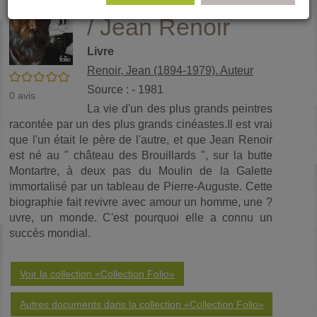
Renoir, mon père
(No
pa
/ Jean Renoir
fenê
ma
Livre
Renoir, Jean (1894-1979). Auteur
/5
Source : - 1981
0
avis
La vie d'un des plus grands peintres
racontée par un des plus grands cinéastes.Il est vrai
que l'un était le père de l'autre, et que Jean Renoir
est né au " château des Brouillards ", sur la butte
Montartre, à deux pas du Moulin de la Galette
immortalisé par un tableau de Pierre-Auguste. Cette
biographie fait revivre avec amour un homme, une ?
uvre, un monde. C'est pourquoi elle a connu un
succès mondial.
Voir la collection «Collection Folio»
Autres documents dans la collection «Collection Folio»