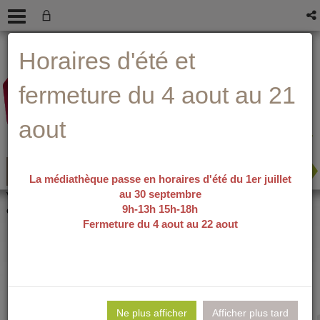
Aller
Aller
Aller
Aide ?
Horaires d'été et
au
au
à
menu
contenu
la
recherche
fermeture du 4 aout au 21
aout
La médiathèque passe en horaires d'été du 1er juillet
au 30 septembre
recherche avancée
Vous êtes ici :
accueil
/
Détail du
9h-13h 15h-18h
document
Fermeture du 4 aout au 22 aout
Pierre-Auguste
Lie
per
Ne plus afficher
Afficher plus tard
En