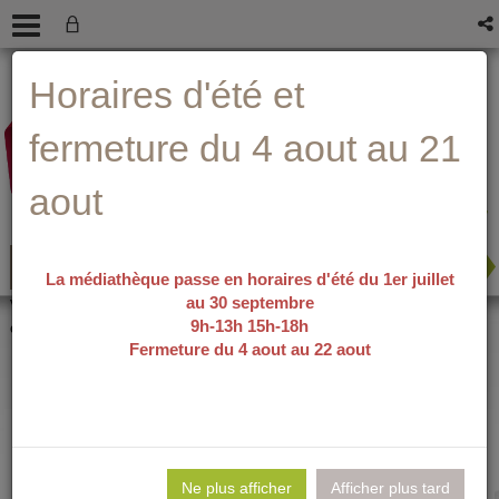
Aller
Aller
Aller
Aide ?
Horaires d'été et
au
au
à
menu
contenu
la
recherche
fermeture du 4 aout au 21
aout
La médiathèque passe en horaires d'été du 1er juillet
au 30 septembre
recherche avancée
Vous êtes ici :
accueil
/
Détail du
9h-13h 15h-18h
document
Fermeture du 4 aout au 22 aout
Le royaume /
Lie
per
Ne plus afficher
Afficher plus tard
En