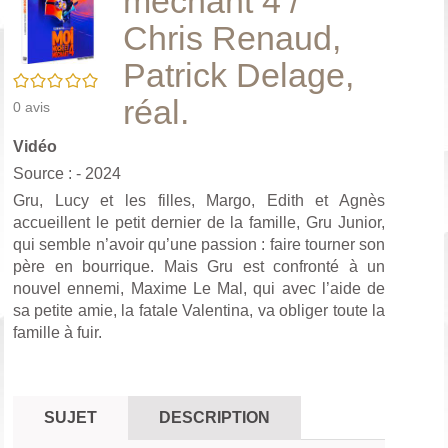
méchant 4 /
(No
pa
Chris Renaud,
fenê
ma
Patrick Delage,
/5
réal.
0
avis
Vidéo
Source : - 2024
Gru, Lucy et les filles, Margo, Edith et Agnès
accueillent le petit dernier de la famille, Gru Junior,
qui semble n’avoir qu’une passion : faire tourner son
père en bourrique. Mais Gru est confronté à un
nouvel ennemi, Maxime Le Mal, qui avec l’aide de
sa petite amie, la fatale Valentina, va obliger toute la
famille à fuir.
SUJET
DESCRIPTION