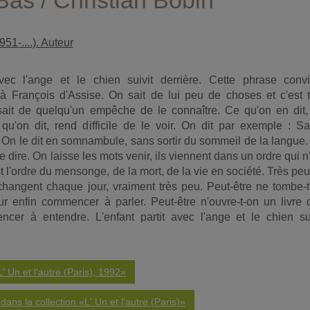
Bas / Christian Bobin
51-....). Auteur
avec l'ange et le chien suivit derrière. Cette phrase convi
à François d'Assise. On sait de lui peu de choses et c'est t
ait de quelqu'un empêche de le connaître. Ce qu'on en dit,
qu'on dit, rend difficile de le voir. On dit par exemple : Sa
 On le dit en somnambule, sans sortir du sommeil de la langue
se dire. On laisse les mots venir, ils viennent dans un ordre qui n
st l'ordre du mensonge, de la mort, de la vie en société. Très pe
changent chaque jour, vraiment très peu. Peut-être ne tombe-
 enfin commencer à parler. Peut-être n'ouvre-t-on un livre 
cer à entendre. L'enfant partit avec l'ange et le chien sui
L' Un et l'autre (Paris), 1992»
ans la collection «L' Un et l'autre (Paris)»