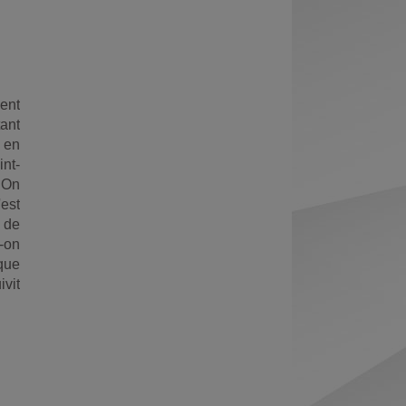
Exports
permanent
Envoyer
(Nouvelle
par
fenêtre)
mail
ent
ant
 en
int-
. On
'est
u de
t-on
que
vit