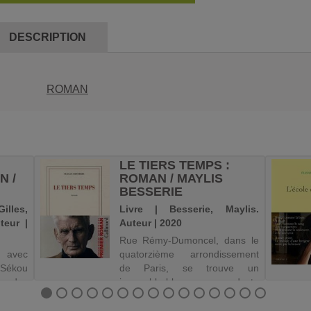
DESCRIPTION
ROMAN
LE TIERS TEMPS :
N /
ROMAN / MAYLIS
BESSERIE
illes,
Livre | Besserie, Maylis.
teur |
Auteur | 2020
Rue Rémy-Dumoncel, dans le
y avec
quatorzième arrondissement
 Sékou
de Paris, se trouve un
s, des
immeuble blanc - une modeste
n père
maison de retraite baptisée Le
lle Le
Tiers-Temps. Au milieu de la