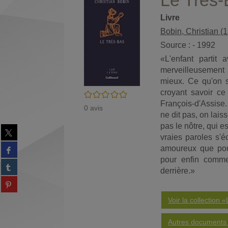
Le Très-
Livre
Bobin, Christian (19
Source : - 1992
«L'enfant partit 
merveilleusement 
mieux. Ce qu'on s
croyant savoir ce 
/5
François-d'Assise.
0
avis
ne dit pas, on lais
pas le nôtre, qui e
Partager
vraies paroles s'é
sur
Partager
amoureux que pour
twitter
sur
pour enfin commen
(Nouvelle
Partager
facebook
fenêtre)
derrière.»
sur
(Nouvelle
Partager
tumblr
fenêtre)
sur
(Nouvelle
Partager
Voir la collection «
pinterest
fenêtre)
sur
(Nouvelle
gplus
fenêtre)
Autres documents d