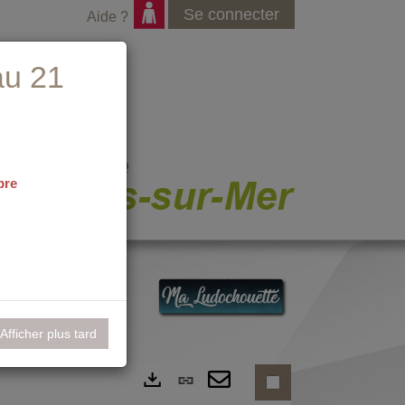
Se connecter
Aide ?
au 21
bre
nementiel
Afficher plus tard
Lien