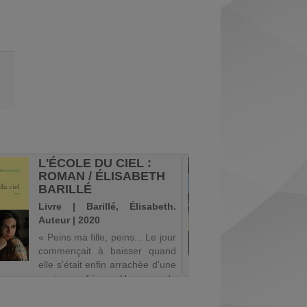
L'ÉCOLE DU CIEL :
CE CRI
ROMAN / ÉLISABETH
PHILI
BARILLÉ
Livre | 
Livre | Barillé, Élisabeth.
-....). Au
Auteur | 2020
Histoire
« Peins ma fille, peins... Le jour
piscine,
commençait à baisser quand
amours, v
elle s'était enfin arrachée d'une
narrate
ancienne fièvre. Une grande
natation 
toile en était sortie, comme elle
des pa
n'en peindrait jamais plus,
ensoleill