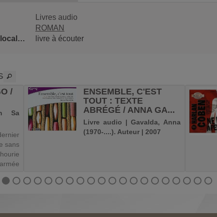
Livres audio
ROMAN
Classification locale 1
livre à écouter
S
O /
ENSEMBLE, C'EST
TOUT : TEXTE
ABRÉGÉ / ANNA GA...
an Sa
Livre audio | Gavalda, Anna
(1970-....). Auteur | 2007
rnier
e sans
hourie
rmée
 que
oublier
ions la
s, une