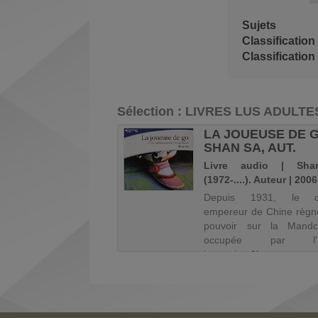
fenêtre)
Sujets
Classification
Sélection
: LIVRES LUS ADULTE
ENIUM. 2, LA
LA JOUEUSE DE G
E QUI RÊVAIT
SHAN SA, AUT.
 BIDON ...
Livre audio | Sh
audio | Larsson, Stieg
(1972-....). Auteur | 2006
2004). Auteur | 2008
Depuis 1931, le de
empereur de Chine règn
ium
, 2
pouvoir sur la Mandc
occupée par l'a
 que lisbeth salander
japonaise.Alors
des journées supposées
l'aristocratie tente d'
lles aux caraïbes, mikael
dans de vaines distract
st, réhabilité, victorieux,
guerre et ses cruauté
êt à lancer un numéro
lycéenne de seize an...
l de millénium sur un