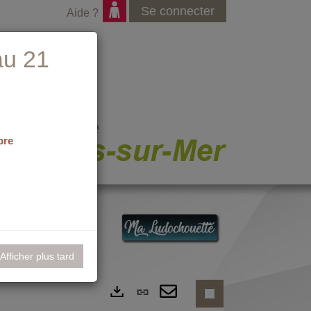
Se connecter
Aide ?
au 21
bre
nementiel
Afficher plus tard
Lien