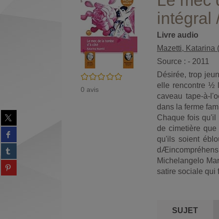
Le mec d
intégral 
Livre audio
Mazetti, Katarina (
Source : - 2011
Désirée, trop jeu
/5
elle rencontre ½ 
0
avis
caveau tape-à-l'o
dans la ferme fami
Partager
Chaque fois qu'il
sur
de cimetière que l
Partager
twitter
qu'ils soient éb
sur
(Nouvelle
Partager
dÆincompréhensi
facebook
fenêtre)
sur
(Nouvelle
Michelangelo Mar
Partager
tumblr
fenêtre)
satire sociale qui
sur
(Nouvelle
Partager
pinterest
fenêtre)
sur
(Nouvelle
gplus
fenêtre)
(Nouvelle
SUJET