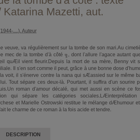
e la tombe d'à côté : texte
/ Katarina Mazetti, aut.
1944-....). Auteur
ne veuve, va régulièrement sur la tombe de son mari.Au cimeti
le mec de la tombe d'à côté ╗, dont l'allure l'agace autant qu
eil quÆil vient fleurir.Depuis la mort de sa mère, Benny vit 
liale. Il s'en sort comme il peut, grâce à une bonne dose d'hum
 la voit, il s'énerve contre la nana qui sÆassied sur le même 
ui. Tout sépare ces deux-là. Pourtant, il suffira d'un sourire 
louis.Un roman d'amour décalé, qui met aussi en scène ce fo
on qui sépare les catégories sociales.LÆinterprétation
chese et Marielle Ostrowski restitue le mélange dÆhumour et
 fait le charme de ce roman à la fois acide et tendre.
DESCRIPTION